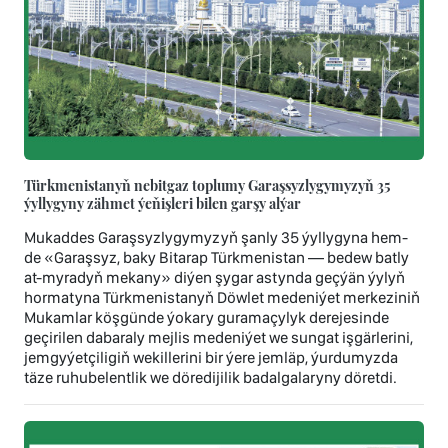
Türkmenistanyň nebitgaz toplumy Garaşsyzlygymyzyň 35
ýyllygyny zähmet ýeňişleri bilen garşy alýar
Mukaddes Garaşsyzlygymyzyň şanly 35 ýyllygyna hem-
de «Garaşsyz, baky Bitarap Türkmenistan — bedew batly
at-myradyň mekany» diýen şygar astynda geçýän ýylyň
hormatyna Türkmenistanyň Döwlet medeniýet merkeziniň
Mukamlar köşgünde ýokary guramaçylyk derejesinde
geçirilen dabaraly mejlis medeniýet we sungat işgärlerini,
jemgyýetçiligiň wekillerini bir ýere jemläp, ýurdumyzda
täze ruhubelentlik we döredijilik badalgalaryny döretdi.