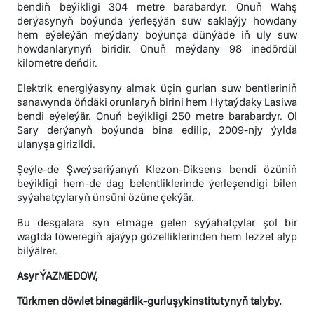
bendiň beýikligi 304 metre barabardyr. Onuň Wahş
derýasynyň boýunda ýerleşýän suw saklaýjy howdany
hem eýeleýän meýdany boýunça dünýäde iň uly suw
howdanlarynyň biridir. Onuň meýdany 98 inedördül
kilometre deňdir.
Elektrik energiýasyny almak üçin gurlan suw bentleriniň
sanawynda öňdäki orunlaryň birini hem Hytaýdaky Lasiwa
bendi eýeleýär. Onuň beýikligi 250 metre barabardyr. Ol
Sary derýanyň boýunda bina edilip, 2009-njy ýylda
ulanyşa girizildi.
Şeýle-de Şweýsariýanyň Klezon-Diksens bendi özüniň
beýikligi hem-de dag belentliklerinde ýerleşendigi bilen
syýahatçylaryň ünsüni özüne çekýär.
Bu desgalara syn etmäge gelen syýahatçylar şol bir
wagtda töweregiň ajaýyp gözelliklerinden hem lezzet alyp
bilýälrer.
Asyr ÝAZMEDOW,
Türkmen döwlet binagärlik-gurluşykinstitutynyň talyby.