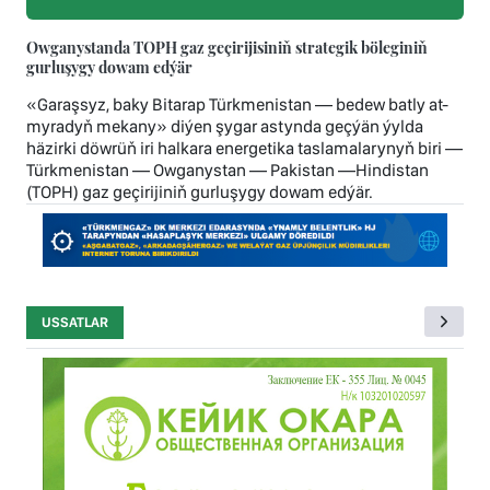
Owganystanda TOPH gaz geçirijisiniň strategik böleginiň
gurluşygy dowam edýär
«Garaşsyz, baky Bitarap Türkmenistan — bedew batly at-
myradyň mekany» diýen şygar astynda geçýän ýylda
häzirki döwrüň iri halkara energetika taslamalarynyň biri —
Türkmenistan — Owganystan — Pakistan —Hindistan
(TOPH) gaz geçirijiniň gurluşygy dowam edýär.
USSATLAR