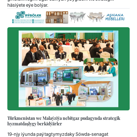
häsiýete eýe bolýar.
Türkmenistan we Malaýziýa nebitgaz pudagynda strategik
hyzmatdaşlygy berkidýärler
19-njy iýunda paýtagtymyzdaky Söwda-senagat