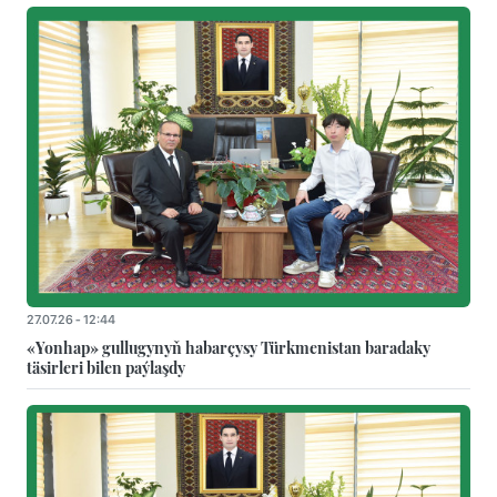
27.07.26 - 12:44
«Yonhap» gullugynyň habarçysy Türkmenistan baradaky
täsirleri bilen paýlaşdy