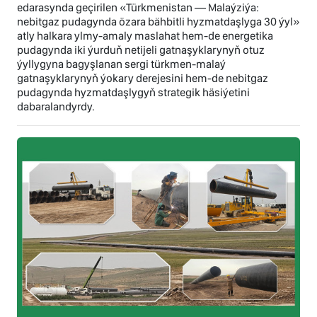
edarasynda geçirilen «Türkmenistan — Malaýziýa:
nebitgaz pudagynda özara bähbitli hyzmatdaşlyga 30 ýyl»
atly halkara ylmy-amaly maslahat hem-de energetika
pudagynda iki ýurduň netijeli gatnaşyklarynyň otuz
ýyllygyna bagyşlanan sergi türkmen-malaý
gatnaşyklarynyň ýokary derejesini hem-de nebitgaz
pudagynda hyzmatdaşlygyň strategik häsiýetini
dabaralandyrdy.