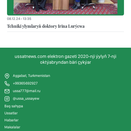
08.12.24 - 13:35
Tehniki ylymlaryň doktory Irina Lurýewa
ussatnews.com elektron gazeti 2020-nji ýylyň 7-nji
oktýabryndan bäri çykýar
Aşgabat, Turkmenistan
+99365692927
ussa777@mail.ru
@ussa_ussayew
Baş sahypa
Ussatlar
Habarlar
Makalalar