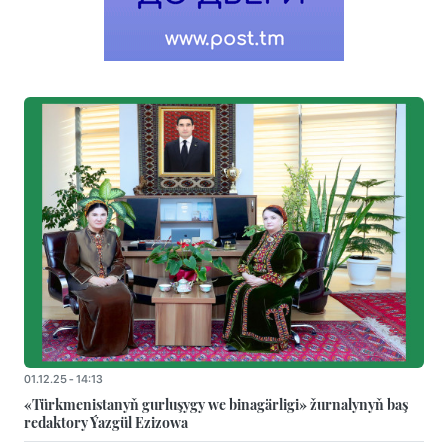
01.12.25 - 14:13
«Türkmenistanyň gurluşygy we binagärligi» žurnalynyň baş
redaktory Ýazgül Ezizowa