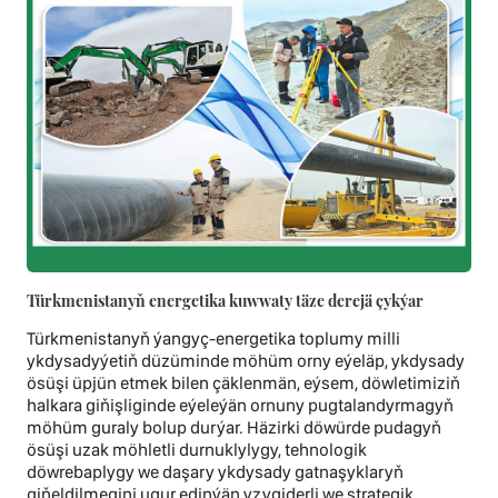
Türkmenistanyň energetika kuwwaty täze derejä çykýar
Türkmenistanyň ýangyç-energetika toplumy milli
ykdysadyýetiň düzüminde möhüm orny eýeläp, ykdysady
ösüşi üpjün etmek bilen çäklenmän, eýsem, döwletimiziň
halkara giňişliginde eýeleýän ornuny pugtalandyrmagyň
möhüm guraly bolup durýar. Häzirki döwürde pudagyň
ösüşi uzak möhletli durnuklylygy, tehnologik
döwrebaplygy we daşary ykdysady gatnaşyklaryň
giňeldilmegini ugur edinýän yzygiderli we strategik