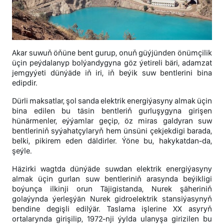
Akar suwuň öňüne bent gurup, onuň güýjünden önümçilik
üçin peýdalanyp bolýandygyna göz ýetireli bäri, adamzat
jemgyýeti dünýäde iň iri, iň beýik suw bentlerini bina
edipdir.
Dürli maksatlar, şol sanda elektrik energiýasyny almak üçin
bina edilen bu täsin bentleriň gurluşygyna girişen
hünärmenler, eýýamlar geçip, öz miras galdyran suw
bentleriniň syýahatçylaryň hem ünsüni çekjekdigi barada,
belki, pikirem eden däldirler. Ýöne bu, hakykatdan-da,
şeýle.
Häzirki wagtda dünýäde suwdan elektrik energiýasyny
almak üçin gurlan suw bentleriniň arasynda beýikligi
boýunça ilkinji orun Täjigistanda, Nurek şäheriniň
golaýynda ýerleşýän Nurek gidroelektrik stansiýasynyň
bendine degişli edilýär. Taslama işlerine XX asyryň
ortalarynda girişilip, 1972-nji ýylda ulanyşa girizilen bu