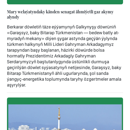
Mary welaýatyndaky känden senagat ähmiýetli gaz akymy
alyndy
Berkarar döwletiň täze eýýamynyň Galkynyşy döwrüniň
«Garaşsyz, baky Bitarap Türkmenistan — bedew batly at-
myradyň mekany» diýen şygar astynda geçýän ýylynda
türkmen halkynyň Milli Lideri Gahryman Arkadagymyz
tarapyndan başy başlanan, häzirki döwürde bolsa
hormatly Prezidentimiz Arkadagly Gahryman
Serdarymyzyň baştutanlygynda üstünlikli durmuşa
geçirilýän döwlet syýasatynyň netijesinde, Garaşsyz, baky
Bitarap Türkmenistanyň ähli ugurlarynda, şol sanda
ýangyç-energetika toplumynda taryhy özgertmeler amala
aşyrylýar.