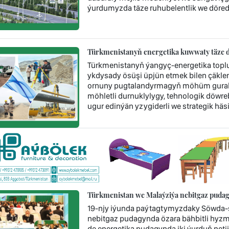
ýurdumyzda täze ruhubelentlik we döredij
Türkmenistanyň energetika kuwwaty täze d
Türkmenistanyň ýangyç-energetika topl
ykdysady ösüşi üpjün etmek bilen çäklen
ornuny pugtalandyrmagyň möhüm guraly 
möhletli durnuklylygy, tehnologik döwr
ugur edinýän yzygiderli we strategik häsi
Türkmenistan we Malaýziýa nebitgaz pudag
19-njy iýunda paýtagtymyzdaky Söwda-s
nebitgaz pudagynda özara bähbitli hyzm
de energetika pudagynda iki ýurduň neti