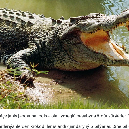
äçe janly jandar bar bolsa, olar iýmegiň hasabyna ömür sürýärler. 
mitlenýänlerden krokodiller islendik jandary iýip bilýärler. Diňe p