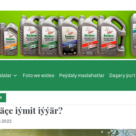
lalar
Foto we wideo
Peýdaly maslahatlar
Daşary ýurt
R
äçe iýmit iýýär?
9.2022