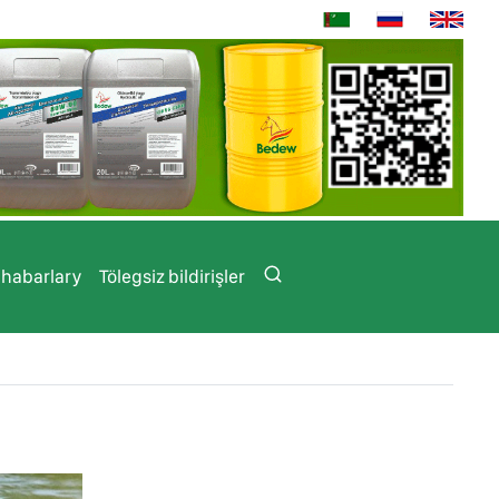
 habarlary
Tölegsiz bildirişler