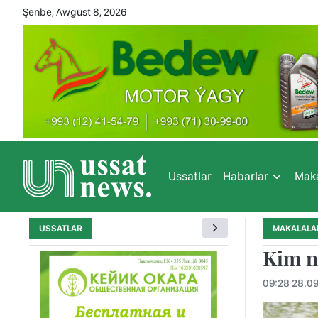
Şenbe, Awgust 8, 2026
Ussatlar
Habarlar
Maka
USSATLAR
MAKALALA
Kim n
09:28 28.0