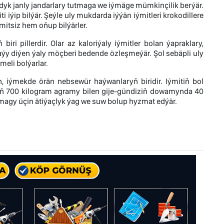
dyk janly jandarlary tutmaga we iýmäge mümkinçilik berýär.
iýip bilýär. Şeýle uly mukdarda iýýän iýmitleri krokodillere
mitsiz hem oňup bilýärler.
ri pillerdir. Olar az kaloriýaly iýmitler bolan ýapraklary,
laýy diýen ýaly möçberi bedende özleşmeýär. Şol sebäpli uly
eli bolýarlar.
, iýmekde örän nebsewür haýwanlaryň biridir. Iýmitiň bol
iň 700 kilogram agramy bilen gije-gündiziň dowamynda 40
amagy üçin ätiýaçlyk ýag we suw bolup hyzmat edýär.