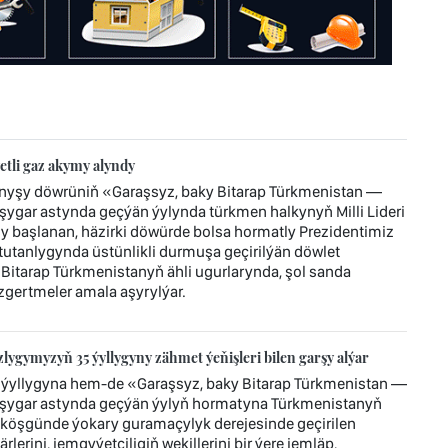
tli gaz akymy alyndy
ynyşy döwrüniň «Garaşsyz, baky Bitarap Türkmenistan —
ygar astynda geçýän ýylynda türkmen halkynyň Milli Lideri
başlanan, häzirki döwürde bolsa hormatly Prezidentimiz
tanlygynda üstünlikli durmuşa geçirilýän döwlet
 Bitarap Türkmenistanyň ähli ugurlarynda, şol sanda
gertmeler amala aşyrylýar.
ygymyzyň 35 ýyllygyny zähmet ýeňişleri bilen garşy alýar
ýyllygyna hem-de «Garaşsyz, baky Bitarap Türkmenistan —
şygar astynda geçýän ýylyň hormatyna Türkmenistanyň
köşgünde ýokary guramaçylyk derejesinde geçirilen
lerini, jemgyýetçiligiň wekillerini bir ýere jemläp,