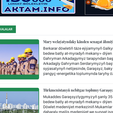
KALALAR
Mary welaýatyndaky känden senagat ähmiýe
Berkarar döwletiň täze eýýamynyň Galk
bedew batly at-myradyň mekany» diýen ş
Gahryman Arkadagymyz tarapyndan başy 
Arkadagly Gahryman Serdarymyzyň baştu
syýasatynyň netijesinde, Garaşsyz, baky
ýangyç-energetika toplumynda taryhy öz
Türkmenistanyň nebitgaz toplumy Garaşsyzl
Mukaddes Garaşsyzlygymyzyň şanly 35 
bedew batly at-myradyň mekany» diýen 
Döwlet medeniýet merkeziniň Mukamlar 
dabaraly mejlis medeniýet we sungat işgär