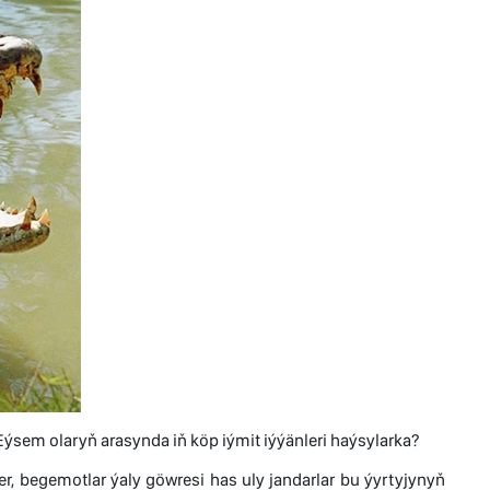
Eýsem olaryň arasynda iň köp iýmit iýýänleri haýsylarka?
iller, begemotlar ýaly göwresi has uly jandarlar bu ýyrtyjynyň