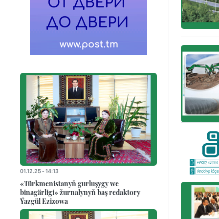
01.12.25 - 14:13
«Türkmenistanyň gurluşygy we
binagärligi» žurnalynyň baş redaktory
Ýazgül Ezizowa