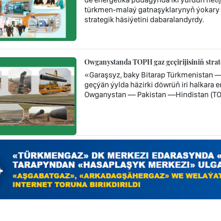
türkmen-malaý gatnaşyklarynyň ýokary
strategik häsiýetini dabaralandyrdy.
Owganystanda TOPH gaz geçirijisiniň stra
«Garaşsyz, baky Bitarap Türkmenistan 
geçýän ýylda häzirki döwrüň iri halkara
Owganystan — Pakistan —Hindistan (TOP