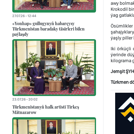
awy bolmakd
Krokodil bi
ýag gatlakl
27.07.26 - 12:44
«Yonhap» gullugynyň habarçysy
Ösümlikler 
Türkmenistan baradaky täsirleri bilen
şahajyklary
paýlaşdy
ýaşly pille
Iki örküçl
ýerinde dü
kilograma g
Jemşit ŞY
Türkmen döw
23.07.26 - 20:02
Türkmenistanyň halk artisti Tirkeş
Mätnazarow