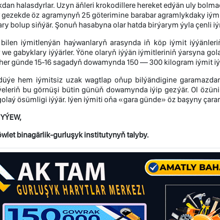
an halasdyrlar. Uzyn äňleri krokodillere hereket edýän uly bolma
r gezekde öz agramynyň 25 göterimine barabar agramlykdaky iýmiti 
ary bolup siňýär. Şonuň hasabyna olar hatda birýarym ýyla çenli iý
bilen iýmitlenýän haýwanlaryň arasynda iň köp iýmit iýýänleriň bi
 we gabyklary iýýärler. Ýöne olaryň iýýän iýmitleriniň ýarsyna go
r her günde 15-16 sagadyň dowamynda 150 — 300 kilogram iýmit iým
i düýe hem iýmitsiz uzak wagtlap oňup bilýändigine garamazdan
ýeleriň bu görnüşi bütin günüň dowamynda iýip gezýär. Ol özün
olaý ösümligi iýýär. Iýen iýmiti oňa «gara günde» öz başyny çar
HYÝEW,
let binagärlik-gurluşyk institutynyň talyby.