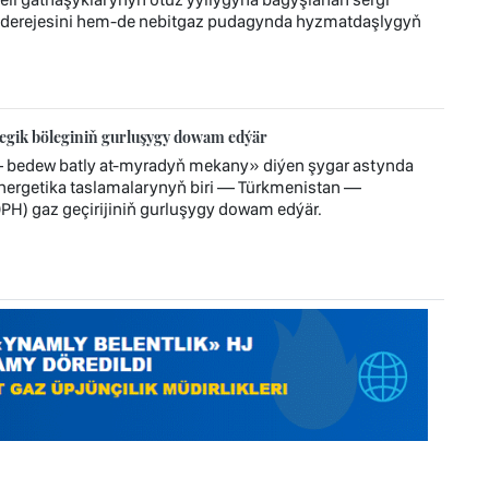
 derejesini hem-de nebitgaz pudagynda hyzmatdaşlygyň
tegik böleginiň gurluşygy dowam edýär
— bedew batly at-myradyň mekany» diýen şygar astynda
 energetika taslamalarynyň biri — Türkmenistan —
H) gaz geçirijiniň gurluşygy dowam edýär.