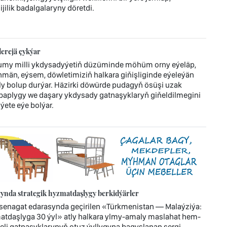
ilik badalgalaryny döretdi.
erejä çykýar
umy milli ykdysadyýetiň düzüminde möhüm orny eýeläp,
män, eýsem, döwletimiziň halkara giňişliginde eýeleýän
bolup durýar. Häzirki döwürde pudagyň ösüşi uzak
ebaplygy we daşary ykdysady gatnaşyklaryň giňeldilmegini
ýete eýe bolýar.
ynda strategik hyzmatdaşlygy berkidýärler
enagat edarasynda geçirilen «Türkmenistan — Malaýziýa:
atdaşlyga 30 ýyl» atly halkara ylmy-amaly maslahat hem-
jeli gatnaşyklarynyň otuz ýyllygyna bagyşlanan sergi