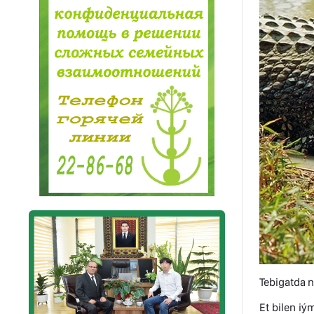
Tebigatda n
Et bilen iý