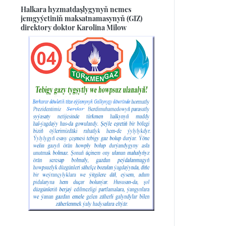
Halkara hyzmatdaşlygynyň nemes
jemgyýetiniň maksatnamasynyň (GIZ)
direktory doktor Karolina Milow