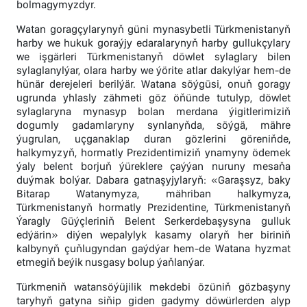
bolmagymyzdyr.
Watan goragçylarynyň güni mynasybetli Türkmenistanyň
harby we hukuk goraýjy edaralarynyň harby gullukçylary
we işgärleri Türkmenistanyň döwlet sylaglary bilen
sylaglanylýar, olara harby we ýörite atlar dakylýar hem-de
hünär derejeleri berilýär. Watana söýgüsi, onuň goragy
ugrunda yhlasly zähmeti göz öňünde tutulyp, döwlet
sylaglaryna mynasyp bolan merdana ýigitlerimiziň
dogumly gadamlaryny synlanyňda, söýgä, mähre
ýugrulan, uçganaklap duran gözlerini göreniňde,
halkymyzyň, hormatly Prezidentimiziň ynamyny ödemek
ýaly belent borjuň ýüreklere çaýýan nuruny mesaňa
duýmak bolýar. Dabara gatnaşyjylaryň: «Garaşsyz, baky
Bitarap Watanymyza, mähriban halkymyza,
Türkmenistanyň hormatly Prezidentine, Türkmenistanyň
Ýaragly Güýçleriniň Belent Serkerdebaşysyna gulluk
edýärin» diýen wepalylyk kasamy olaryň her biriniň
kalbynyň çuňlugyndan gaýdýar hem-de Watana hyzmat
etmegiň beýik nusgasy bolup ýaňlanýar.
Türkmeniň watansöýüjilik mekdebi özüniň gözbaşyny
taryhyň gatyna siňip giden gadymy döwürlerden alyp