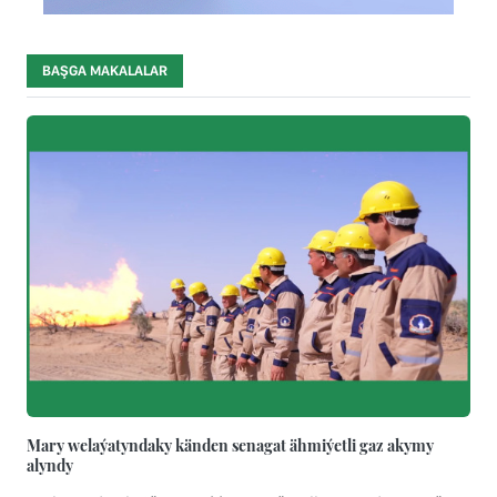
BAŞGA MAKALALAR
Mary welaýatyndaky känden senagat ähmiýetli gaz akymy
alyndy