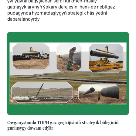
ýyllygyna bagyşlanan sergi türkmen-malaý
gatnaşyklarynyň ýokary derejesini hem-de nebitgaz
pudagynda hyzmatdaşlygyň strategik häsiýetini
dabaralandyrdy.
Owganystanda TOPH gaz geçirijisiniň strategik böleginiň
gurluşygy dowam edýär