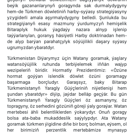
beýik gazananlarynyň goragynda sak durmalydygyny
hem-de Türkmen döwletiniň harby-syýasy strategiýasyny
yzygiderli amala aşyrmalydygyny belledi. Şunlukda bu
strategiýanyň esasy mazmuny ýurdumyzyň hemişelik
Bitaraplyk hukuk ýagdaýy nazara alnyp işlenip
taýýarlanylan, goranyş häsiýetli Harby doktrinadan hem-
de alyp barýan parahatçylyk söýüjilikli daşary syýasy
ugrumyzdan ybaratdyr.
Türkmenistan Diýarymyz üçin Watany goramak, ýaşlary
watansöýüjilik ruhunda terbiýelemek iňňän wajyp
wezipeleriň biridir. Hormatly Prezidentimiz: «Özüne
hormat goýýan islendik döwlet özüni goramagy
başarmaga borçludyr. Garaşsyz, baky Bitarap
Türkmenistanyň Ýaragly Güýçleriniň niýetlenişi hem
şundan ybaratdyr» diýip, jaýdar belläp geçýär. Bu gün
Türkmenistanyň Ýaragly Güýçleri öz asmanyny, öz
topragyny, öz serhedini gözüniň göreji ýaly goraýar. Watan
mertebesi ähli belentliklerden ýokarydyr. Onuň goragy
bolsa ata-baba mukaddeslik saýylypdyr. Ata Watany
goramak türkmen ýigidine diňe bir borç bolman, eýsem, ol
her birimiziň perzentlik mertebämize mynasyp