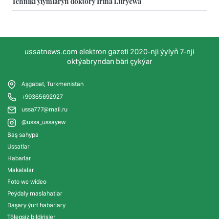
Tehniki ylymlaryň doktory Irina Lurýewa
ussatnews.com elektron gazeti 2020-nji ýylyň 7-nji
oktýabryndan bäri çykýar
Aşgabat, Turkmenistan
+99365692927
ussa777@mail.ru
@ussa_ussayew
Baş sahypa
Ussatlar
Habarlar
Makalalar
Foto we wideo
Peýdaly maslahatlar
Daşary ýurt habarlary
Tölegsiz bildirişler