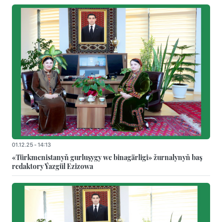
01.12.25 - 14:13
«Türkmenistanyň gurluşygy we binagärligi» žurnalynyň baş
redaktory Ýazgül Ezizowa