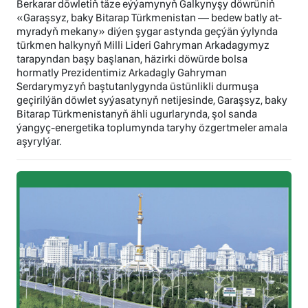
Berkarar döwletiň täze eýýamynyň Galkynyşy döwrüniň
«Garaşsyz, baky Bitarap Türkmenistan — bedew batly at-
myradyň mekany» diýen şygar astynda geçýän ýylynda
türkmen halkynyň Milli Lideri Gahryman Arkadagymyz
tarapyndan başy başlanan, häzirki döwürde bolsa
hormatly Prezidentimiz Arkadagly Gahryman
Serdarymyzyň baştutanlygynda üstünlikli durmuşa
geçirilýän döwlet syýasatynyň netijesinde, Garaşsyz, baky
Bitarap Türkmenistanyň ähli ugurlarynda, şol sanda
ýangyç-energetika toplumynda taryhy özgertmeler amala
aşyrylýar.