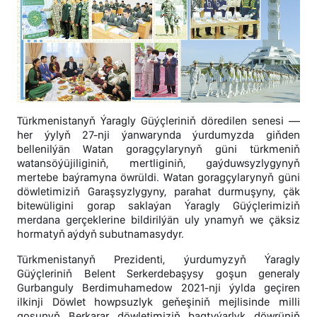
Türkmenistanyň Ýaragly Güýçleriniň döredilen senesi —
her ýylyň 27-nji ýanwarynda ýurdumyzda giňden
bellenilýän Watan goragçylarynyň güni türkmeniň
watansöýüjiliginiň, mertliginiň, gaýduwsyzlygynyň
mertebe baýramyna öwrüldi. Watan goragçylarynyň güni
döwletimiziň Garaşsyzlygyny, parahat durmuşyny, çäk
bitewüligini gorap saklaýan Ýaragly Güýçlerimiziň
merdana gerçeklerine bildirilýän uly ynamyň we çäksiz
hormatyň aýdyň subutnamasydyr.
Türkmenistanyň Prezidenti, ýurdumyzyň Ýaragly
Güýçleriniň Belent Serkerdebaşysy goşun generaly
Gurbanguly Berdimuhamedow 2021-nji ýylda geçiren
ilkinji Döwlet howpsuzlyk geňeşiniň mejlisinde milli
goşunyň Berkarar döwletimiziň bagtyýarlyk döwrüniň