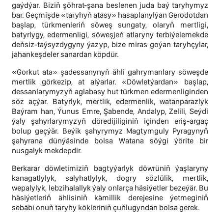
gaýdýar. Biziň şöhrat-şana beslenen juda baý taryhymyz
bar. Geçmişde «taryhyň atasy» hasaplanylýan Gerodotdan
başlap, türkmenleriň söweş sungaty, olaryň mertligi,
batyrlygy, edermenligi, söweşjeň atlaryny terbiýelemekde
deňsiz-taýsyzdygyny ýazyp, bize miras goýan taryhçylar,
jahankeşdeler sanardan köpdür.
«Gorkut ata» şadessanynyň ähli gahrymanlary söweşde
mertlik görkezip, at alýarlar. «Döwletýardan» başlap,
dessanlarymyzyň aglabasy hut türkmen edermenliginden
söz açýar. Batyrlyk, mertlik, edermenlik, watanparazlyk
Baýram han, Ýunus Emre, Şabende, Andalyp, Zelili, Seýdi
ýaly şahyrlarymyzyň döredijiliginiň içinden eriş-argaç
bolup geçýär. Beýik şahyrymyz Magtymguly Pyragynyň
şahyrana dünýäsinde bolsa Watana söýgi ýörite bir
nusgalyk mekdepdir.
Berkarar döwletimiziň bagtyýarlyk döwrüniň ýaşlaryny
kanagatlylyk, salyhatlylyk, dogry sözlülik, mertlik,
wepalylyk, lebzihalallyk ýaly onlarça häsiýetler bezeýär. Bu
häsiýetleriň ählisiniň kämillik derejesine ýetmeginiň
sebäbi onuň taryhy kökleriniň çuňlugyndan bolsa gerek.