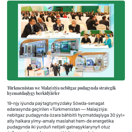
Türkmenistan we Malaýziýa nebitgaz pudagynda strategik
hyzmatdaşlygy berkidýärler
19-njy iýunda paýtagtymyzdaky Söwda-senagat
edarasynda geçirilen «Türkmenistan — Malaýziýa:
nebitgaz pudagynda özara bähbitli hyzmatdaşlyga 30 ýyl»
atly halkara ylmy-amaly maslahat hem-de energetika
pudagynda iki ýurduň netijeli gatnaşyklarynyň otuz