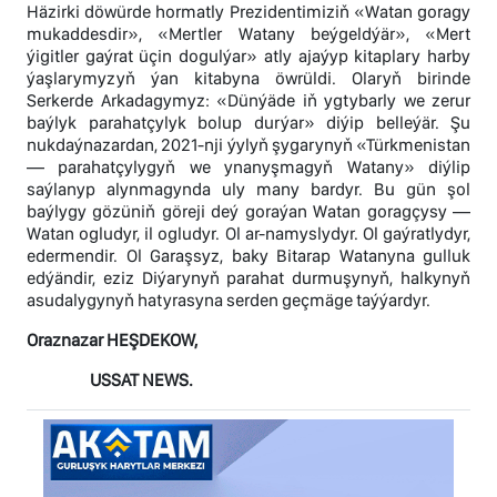
Häzirki döwürde hormatly Prezidentimiziň «Watan goragy
mukaddesdir», «Mertler Watany beýgeldýär», «Mert
ýigitler gaýrat üçin dogulýar» atly ajaýyp kitaplary harby
ýaşlarymyzyň ýan kitabyna öwrüldi. Olaryň birinde
Serkerde Arkadagymyz: «Dünýäde iň ygtybarly we zerur
baýlyk parahatçylyk bolup durýar» diýip belleýär. Şu
nukdaýnazardan, 2021-nji ýylyň şygarynyň «Türkmenistan
— parahatçylygyň we ynanyşmagyň Watany» diýlip
saýlanyp alynmagynda uly many bardyr. Bu gün şol
baýlygy gözüniň göreji deý goraýan Watan goragçysy —
Watan ogludyr, il ogludyr. Ol ar-namyslydyr. Ol gaýratlydyr,
edermendir. Ol Garaşsyz, baky Bitarap Watanyna gulluk
edýändir, eziz Diýarynyň parahat durmuşynyň, halkynyň
asudalygynyň hatyrasyna serden geçmäge taýýardyr.
Oraznazar HEŞDEKOW,
USSAT NEWS.