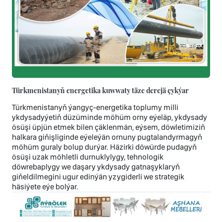
Türkmenistanyň energetika kuwwaty täze derejä çykýar
Türkmenistanyň ýangyç-energetika toplumy milli
ykdysadyýetiň düzüminde möhüm orny eýeläp, ykdysady
ösüşi üpjün etmek bilen çäklenmän, eýsem, döwletimiziň
halkara giňişliginde eýeleýän ornuny pugtalandyrmagyň
möhüm guraly bolup durýar. Häzirki döwürde pudagyň
ösüşi uzak möhletli durnuklylygy, tehnologik
döwrebaplygy we daşary ykdysady gatnaşyklaryň
giňeldilmegini ugur edinýän yzygiderli we strategik
häsiýete eýe bolýar.