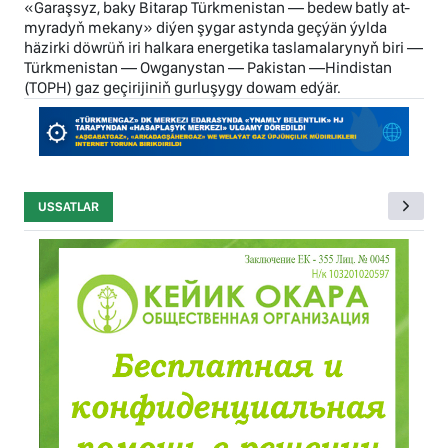
«Garaşsyz, baky Bitarap Türkmenistan — bedew batly at-
myradyň mekany» diýen şygar astynda geçýän ýylda
häzirki döwrüň iri halkara energetika taslamalarynyň biri —
Türkmenistan — Owganystan — Pakistan —Hindistan
(TOPH) gaz geçirijiniň gurluşygy dowam edýär.
USSATLAR