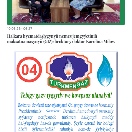
10.06.25 - 06:27
Halkara hyzmatdaşlygynyň nemes jemgyýetiniň
maksatnamasynyň (GIZ) direktory doktor Karolina Milow