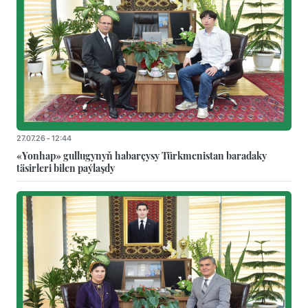
27.07.26 - 12:44
«Yonhap» gullugynyň habarçysy Türkmenistan baradaky
täsirleri bilen paýlaşdy