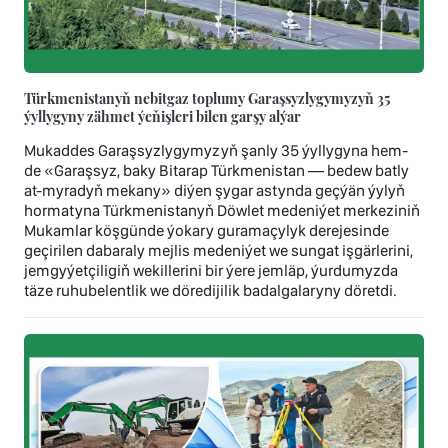
Türkmenistanyň nebitgaz toplumy Garaşsyzlygymyzyň 35
ýyllygyny zähmet ýeňişleri bilen garşy alýar
Mukaddes Garaşsyzlygymyzyň şanly 35 ýyllygyna hem-
de «Garaşsyz, baky Bitarap Türkmenistan — bedew batly
at-myradyň mekany» diýen şygar astynda geçýän ýylyň
hormatyna Türkmenistanyň Döwlet medeniýet merkeziniň
Mukamlar köşgünde ýokary guramaçylyk derejesinde
geçirilen dabaraly mejlis medeniýet we sungat işgärlerini,
jemgyýetçiligiň wekillerini bir ýere jemläp, ýurdumyzda
täze ruhubelentlik we döredijilik badalgalaryny döretdi.