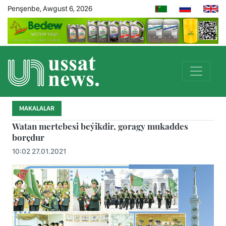
Penşenbe, Awgust 6, 2026
MAKALALAR
Watan mertebesi beýikdir, goragy mukaddes
borçdur
10:02 27.01.2021