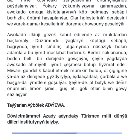
peýdalanylýar. Ýokary ýokumlylygyna garamazdan,
awokado omega kislotalarynyň köp bolmagy sebäpli
berhizlik önümi hasaplanýar. Olar holesteriniň derejesini
we ýürek-damar keselleriniň döremek howpuny peseldýär.
Awokado ilkinji gezek kabul edilende az mukdardan
başlamaly. Düzüminde ýaglaryň köplügi sebäpli,
bagrynda, iýmit siňdiriş ulgamynda näsazlyk bolan
adamlara bu iýmit maslahat berlenok. Berhiz saklananda,
beden belli bir derejede gowşaýar, şeýle ýagdaýda
awokado ähmiýetli iýmit çeşmesi bolup hyzmat eder.
Miwäni gündelik kabul etmek mümkin bolup, ol çigligine
ýa-da az derejede gyzdyrylyp, işdäaçarlara, çorbalara we
başga-da iýmitlere goşulýar. Şeýle-de, ol balyk we deňiz
önümleri, limon şiresi, guş eti, gök otlar bilen gowy
sazlaşýar.
Taýýarlan Aýbölek ATAÝEWA,
Döwletmämmet Azady adyndaky Türkmen milli dünýä
dilleri institutynyň talyby.