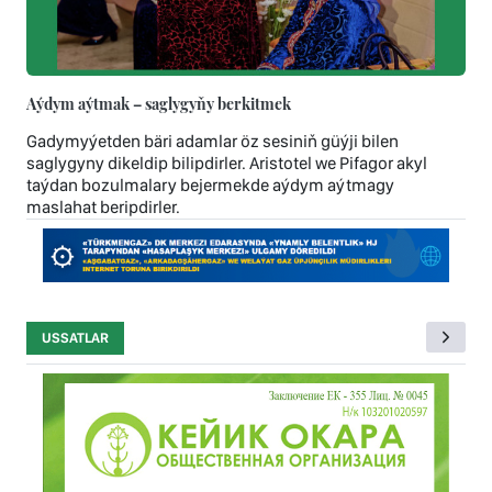
Aýdym aýtmak – saglygyňy berkitmek
Gadymyýetden bäri adamlar öz sesiniň güýji bilen
saglygyny dikeldip bilipdirler. Aristotel we Pifagor akyl
taýdan bozulmalary bejermekde aýdym aýtmagy
maslahat beripdirler.
USSATLAR