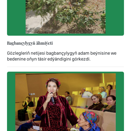
Bagbançylygyň ähmiýeti
Gözlegleriň netijesi bagbançylygyň adam beýnisine we
bedenine oňyn täsir edýändigini görkezdi.