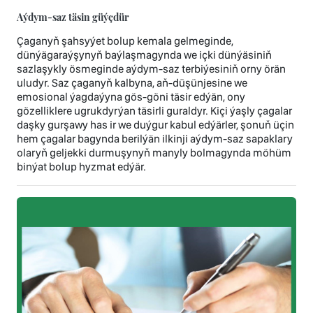
Aýdym-saz täsin güýçdür
Çaganyň şahsyýet bolup kemala gelmeginde,
dünýägaraýşynyň baýlaşmagynda we içki dünýäsiniň
sazlaşykly ösmeginde aýdym-saz terbiýesiniň orny örän
uludyr. Saz çaganyň kalbyna, aň-düşünjesine we
emosional ýagdaýyna gös-göni täsir edýän, ony
gözelliklere ugrukdyrýan täsirli guraldyr. Kiçi ýaşly çagalar
daşky gurşawy has ir we duýgur kabul edýärler, şonuň üçin
hem çagalar bagynda berilýän ilkinji aýdym-saz sapaklary
olaryň geljekki durmuşynyň manyly bolmagynda möhüm
binýat bolup hyzmat edýär.