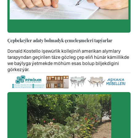
Çepbekeýler adaty bolmadyk çemeleşmeleri tapýarlar
Donald Kostello işewürlik kollejiniň amerikan alymlary
tarapyndan geçirilen täze gözleg çep eliň hünär kämillikde
we baýlyga ýetmekde möhüm esas bolup biljekdigini
görkezýär.