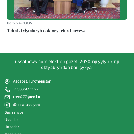
08.12.24 - 13:35
Tehniki ylymlaryň doktory Irina Lurýewa
ussatnews.com elektron gazeti 2020-nji ýylyň 7-nji
oktýabryndan bäri çykýar
Aşgabat, Turkmenistan
+99365692927
ussa777@mail.ru
@ussa_ussayew
Baş sahypa
Ussatlar
Habarlar
Makalalar