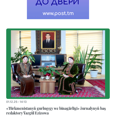
01.12.25 - 14:13
«Türkmenistanyň gurluşygy we binagärligi» žurnalynyň baş
redaktory Ýazgül Ezizowa