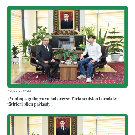
27.07.26 - 12:44
«Yonhap» gullugynyň habarçysy Türkmenistan baradaky
täsirleri bilen paýlaşdy