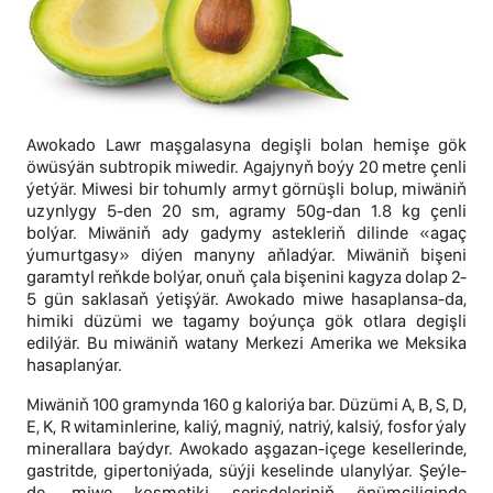
Awokado Lawr maşgalasyna degişli bolan hemişe gök
öwüsýän subtropik miwedir. Agajynyň boýy 20 metre çenli
ýetýär. Miwesi bir tohumly armyt görnüşli bolup, miwäniň
uzynlygy 5-den 20 sm, agramy 50g-dan 1.8 kg çenli
bolýar. Miwäniň ady gadymy astekleriň dilinde «agaç
ýumurtgasy» diýen manyny aňladýar. Miwäniň bişeni
garamtyl reňkde bolýar, onuň çala bişenini kagyza dolap 2-
5 gün saklasaň ýetişýär. Awokado miwe hasaplansa-da,
himiki düzümi we tagamy boýunça gök otlara degişli
edilýär. Bu miwäniň watany Merkezi Amerika we Meksika
hasaplanýar.
Miwäniň 100 gramynda 160 g kaloriýa bar. Düzümi A, B, S, D,
E, K, R witaminlerine, kaliý, magniý, natriý, kalsiý, fosfor ýaly
minerallara baýdyr. Awokado aşgazan-içege kesellerinde,
gastritde, gipertoniýada, süýji keselinde ulanylýar. Şeýle-
de, miwe kosmetiki serişdeleriniň önümçiliginde