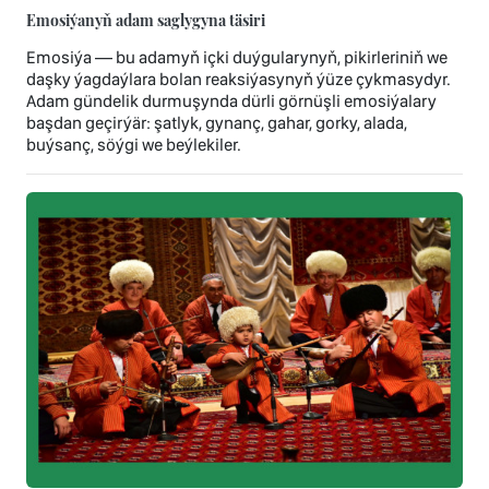
Emosiýanyň adam saglygyna täsiri
Emosiýa — bu adamyň içki duýgularynyň, pikirleriniň we
daşky ýagdaýlara bolan reaksiýasynyň ýüze çykmasydyr.
Adam gündelik durmuşynda dürli görnüşli emosiýalary
başdan geçirýär: şatlyk, gynanç, gahar, gorky, alada,
buýsanç, söýgi we beýlekiler.