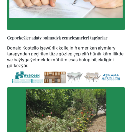
Çepbekeýler adaty bolmadyk çemeleşmeleri tapýarlar
Donald Kostello işewürlik kollejiniň amerikan alymlary
tarapyndan geçirilen täze gözleg çep eliň hünär kämillikde
we baýlyga ýetmekde möhüm esas bolup biljekdigini
görkezýär.