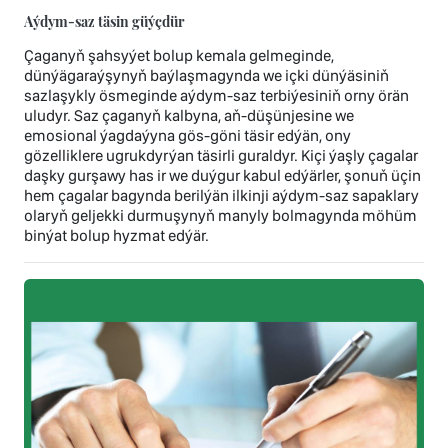
Aýdym-saz täsin güýçdür
Çaganyň şahsyýet bolup kemala gelmeginde,
dünýägaraýşynyň baýlaşmagynda we içki dünýäsiniň
sazlaşykly ösmeginde aýdym-saz terbiýesiniň orny örän
uludyr. Saz çaganyň kalbyna, aň-düşünjesine we
emosional ýagdaýyna gös-göni täsir edýän, ony
gözelliklere ugrukdyrýan täsirli guraldyr. Kiçi ýaşly çagalar
daşky gurşawy has ir we duýgur kabul edýärler, şonuň üçin
hem çagalar bagynda berilýän ilkinji aýdym-saz sapaklary
olaryň geljekki durmuşynyň manyly bolmagynda möhüm
binýat bolup hyzmat edýär.