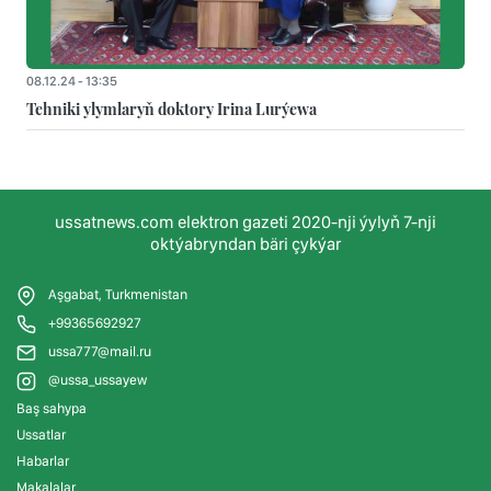
08.12.24 - 13:35
Tehniki ylymlaryň doktory Irina Lurýewa
ussatnews.com elektron gazeti 2020-nji ýylyň 7-nji
oktýabryndan bäri çykýar
Aşgabat, Turkmenistan
+99365692927
ussa777@mail.ru
@ussa_ussayew
Baş sahypa
Ussatlar
Habarlar
Makalalar