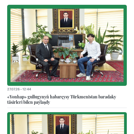
27.07.26 - 12:44
«Yonhap» gullugynyň habarçysy Türkmenistan baradaky
täsirleri bilen paýlaşdy