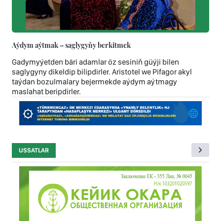
Aýdym aýtmak – saglygyňy berkitmek
Gadymyýetden bäri adamlar öz sesiniň güýji bilen
saglygyny dikeldip bilipdirler. Aristotel we Pifagor akyl
taýdan bozulmalary bejermekde aýdym aýtmagy
maslahat beripdirler.
USSATLAR