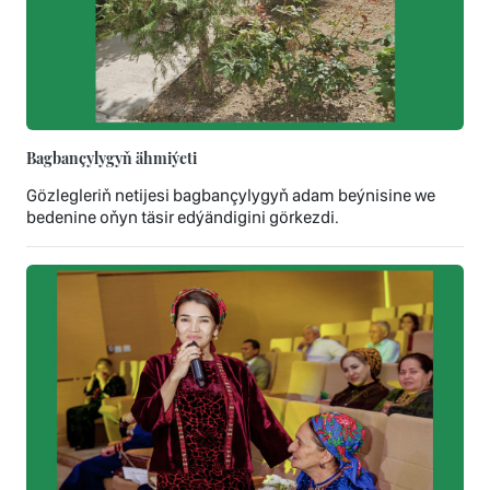
Bagbançylygyň ähmiýeti
Gözlegleriň netijesi bagbançylygyň adam beýnisine we
bedenine oňyn täsir edýändigini görkezdi.