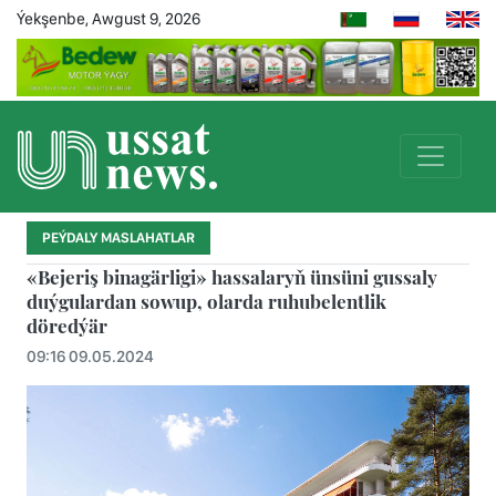
Ýekşenbe, Awgust 9, 2026
PEÝDALY MASLAHATLAR
«Bejeriş binagärligi» hassalaryň ünsüni gussaly
duýgulardan sowup, olarda ruhubelentlik
döredýär
09:16 09.05.2024