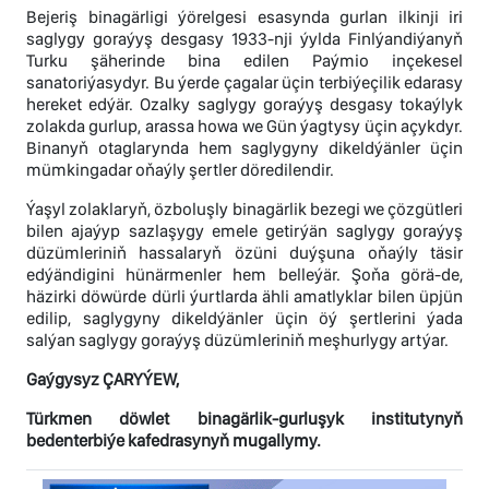
Bejeriş binagärligi ýörelgesi esasynda gurlan ilkinji iri
saglygy goraýyş desgasy 1933-nji ýylda Finlýandiýanyň
Turku şäherinde bina edilen Paýmio inçekesel
sanatoriýasydyr. Bu ýerde çagalar üçin terbiýeçilik edarasy
hereket edýär. Ozalky saglygy goraýyş desgasy tokaýlyk
zolakda gurlup, arassa howa we Gün ýagtysy üçin açykdyr.
Binanyň otaglarynda hem saglygyny dikeldýänler üçin
mümkingadar oňaýly şertler döredilendir.
Ýaşyl zolaklaryň, özboluşly binagärlik bezegi we çözgütleri
bilen ajaýyp sazlaşygy emele getirýän saglygy goraýyş
düzümleriniň hassalaryň özüni duýşuna oňaýly täsir
edýändigini hünärmenler hem belleýär. Şoňa görä-de,
häzirki döwürde dürli ýurtlarda ähli amatlyklar bilen üpjün
edilip, saglygyny dikeldýänler üçin öý şertlerini ýada
salýan saglygy goraýyş düzümleriniň meşhurlygy artýar.
Gaýgysyz ÇARYÝEW,
Türkmen döwlet binagärlik-gurluşyk institutynyň
bedenterbiýe kafedrasynyň mugallymy.