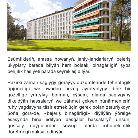
Ösümlikleriň, arassa howanyň, janly-jandarlaryň bejeriş
ukyplary barada bilýän hem bolsak, binagärligiň şypa
berijilik häsiýeti barada seýrek eşidilýär.
Häzirki zaman saglygy goraýyş düzümlerinde tehnologik
üpjünçiligi we owadan bezeg aýratynlygy diňe bir
gözellige ymtylyş bolman, eýsem, olarda saglygyny
dikeldýän hassalaryň we zähmet çekýän hünärmenleriň
ruhy ýagdaýyna täsir etmek üçin gerek bolan zerurlykdyr.
Şoňa görä-de, «bejeriş binagärligi» diýilýän ýörelge
esasynda bina edilýän desgalar hassalaryň ünsüni
gussaly duýgulardan sowup, olarda ruhubelentlik
döretmegi maksat edinýär.