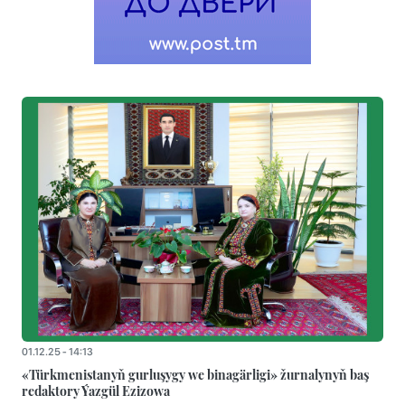
01.12.25 - 14:13
«Türkmenistanyň gurluşygy we binagärligi» žurnalynyň baş
redaktory Ýazgül Ezizowa