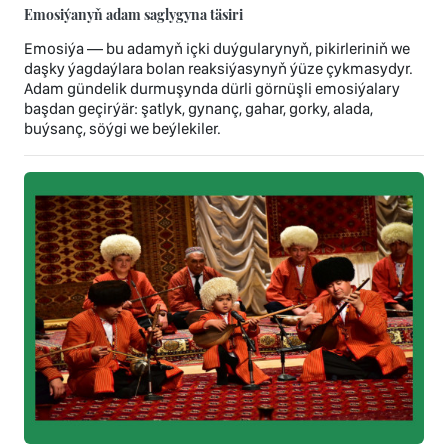
Emosiýanyň adam saglygyna täsiri
Emosiýa — bu adamyň içki duýgularynyň, pikirleriniň we
daşky ýagdaýlara bolan reaksiýasynyň ýüze çykmasydyr.
Adam gündelik durmuşynda dürli görnüşli emosiýalary
başdan geçirýär: şatlyk, gynanç, gahar, gorky, alada,
buýsanç, söýgi we beýlekiler.