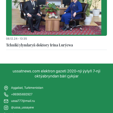
08.12.24 - 13:35
Tehniki ylymlaryň doktory Irina Lurýewa
ussatnews.com elektron gazeti 2020-nji ýylyň 7-nji
oktýabryndan bäri çykýar
Aşgabat, Turkmenistan
+99365692927
ussa777@mail.ru
@ussa_ussayew