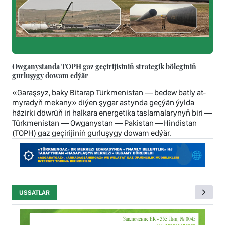
Owganystanda TOPH gaz geçirijisiniň strategik böleginiň
gurluşygy dowam edýär
«Garaşsyz, baky Bitarap Türkmenistan — bedew batly at-
myradyň mekany» diýen şygar astynda geçýän ýylda
häzirki döwrüň iri halkara energetika taslamalarynyň biri —
Türkmenistan — Owganystan — Pakistan —Hindistan
(TOPH) gaz geçirijiniň gurluşygy dowam edýär.
USSATLAR