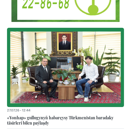
27.07.26 - 12:44
«Yonhap» gullugynyň habarçysy Türkmenistan baradaky
täsirleri bilen paýlaşdy