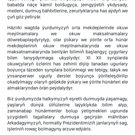
babatda näçe kämil boldugyça, jemgyýetiň ykdysady,
medeni, durmuş bähbitlerine, zerurlyklaryna has aýdyň we
çuň göz ýetirýär.
Häzirki wagtda ýurdumyzyň orta mekdeplerinde okuw
meýilnamalary we okuw maksatnamalary
döwrebaplaşdyrylyp, olar ýokary we ýörite orta hünär
mekdepleriniň okuw meýilnamalarynda we okuw
maksatnamalarynda berilýän bilimiň başlangyç çygyrlary
bilen tanyşdyrmaga ukyplydyr. XI XII synplarda
okuwçylaryň özlerini has zehinli diýip tanadan ugurlary
boýunça täzeden synplara bölünmegi we tebigy, takyk we
ynsanperwer ugurly dersler boýunça ýöriteleşdirilip
okadylmagy olaryň geljekde ýokary we ýörite hünärleri ele
almaklaryndan örän peýdalydyr.
Biz ýurdumyzda halkymyzyň eşretli durmuşda ýaşamagy,
ýaşlaryň dünýä ülňülerine laýyklykda bilim alyp,
zamanabap hünärmenler bolup ýetişmekleri ugrunda
yzygiderli tagallalary durmuşa geçirýän mähriban
Arkadagymyzyň, hormatly Prezidentimiziň janlarynyň sag,
işleriniň rowaç bolmagyny arzuw edýäris.