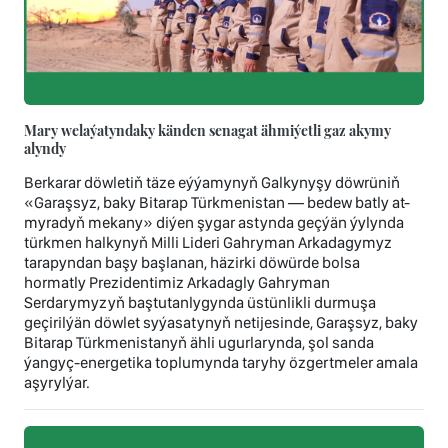
Mary welaýatyndaky känden senagat ähmiýetli gaz akymy
alyndy
Berkarar döwletiň täze eýýamynyň Galkynyşy döwrüniň
«Garaşsyz, baky Bitarap Türkmenistan — bedew batly at-
myradyň mekany» diýen şygar astynda geçýän ýylynda
türkmen halkynyň Milli Lideri Gahryman Arkadagymyz
tarapyndan başy başlanan, häzirki döwürde bolsa
hormatly Prezidentimiz Arkadagly Gahryman
Serdarymyzyň baştutanlygynda üstünlikli durmuşa
geçirilýän döwlet syýasatynyň netijesinde, Garaşsyz, baky
Bitarap Türkmenistanyň ähli ugurlarynda, şol sanda
ýangyç-energetika toplumynda taryhy özgertmeler amala
aşyrylýar.