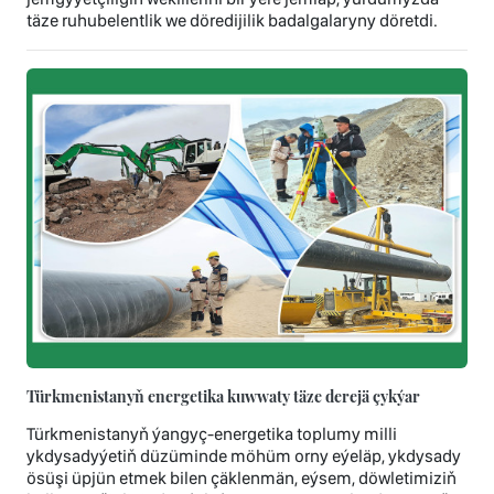
täze ruhubelentlik we döredijilik badalgalaryny döretdi.
Türkmenistanyň energetika kuwwaty täze derejä çykýar
Türkmenistanyň ýangyç-energetika toplumy milli
ykdysadyýetiň düzüminde möhüm orny eýeläp, ykdysady
ösüşi üpjün etmek bilen çäklenmän, eýsem, döwletimiziň