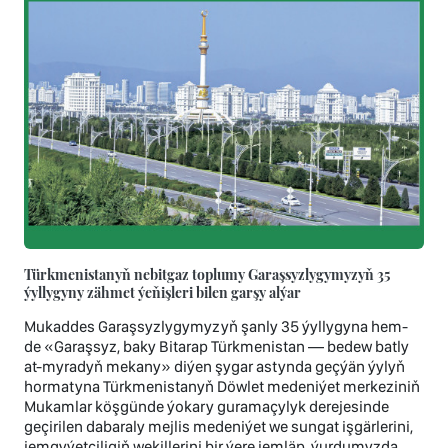
Türkmenistanyň nebitgaz toplumy Garaşsyzlygymyzyň 35
ýyllygyny zähmet ýeňişleri bilen garşy alýar
Mukaddes Garaşsyzlygymyzyň şanly 35 ýyllygyna hem-
de «Garaşsyz, baky Bitarap Türkmenistan — bedew batly
at-myradyň mekany» diýen şygar astynda geçýän ýylyň
hormatyna Türkmenistanyň Döwlet medeniýet merkeziniň
Mukamlar köşgünde ýokary guramaçylyk derejesinde
geçirilen dabaraly mejlis medeniýet we sungat işgärlerini,
jemgyýetçiligiň wekillerini bir ýere jemläp, ýurdumyzda