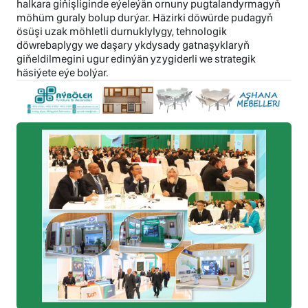
halkara giňişliginde eýeleýän ornuny pugtalandyrmagyň
möhüm guraly bolup durýar. Häzirki döwürde pudagyň
ösüşi uzak möhletli durnuklylygy, tehnologik
döwrebaplygy we daşary ykdysady gatnaşyklaryň
giňeldilmegini ugur edinýän yzygiderli we strategik
häsiýete eýe bolýar.