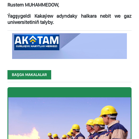
Rustem MUHAMMEDOW,
Ýagşygeldi Kakaýew adyndaky halkara nebit we gaz
uniwersitetiniň talyby.
BAŞGA MAKALALAR