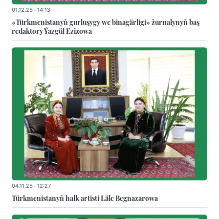
01.12.25 - 14:13
«Türkmenistanyň gurluşygy we binagärligi» žurnalynyň baş
redaktory Ýazgül Ezizowa
04.11.25 - 12:27
Türkmenistanyň halk artisti Läle Begnazarowa