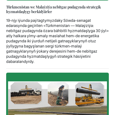
Türkmenistan we Malaýziýa nebitgaz pudagynda strategik
hyzmatdaşlygy berkidýärler
19-njy iýunda paýtagtymyzdaky Söwda-senagat
edarasynda geçirilen «Türkmenistan — Malaýziýa:
nebitgaz pudagynda özara bähbitli hyzmatdaşlyga 30 ýyl»
atly halkara ylmy-amaly maslahat hem-de energetika
pudagynda iki ýurduň netijeli gatnaşyklarynyň otuz
ýyllygyna bagyşlanan sergi türkmen-malaý
gatnaşyklarynyň ýokary derejesini hem-de nebitgaz
pudagynda hyzmatdaşlygyň strategik häsiýetini
dabaralandyrdy.