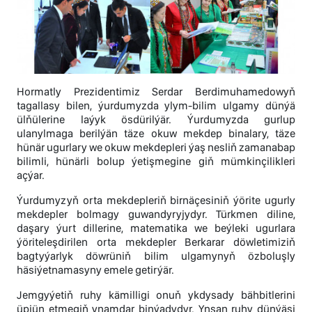
Hormatly Prezidentimiz Serdar Berdimuhamedowyň
tagallasy bilen, ýurdumyzda ylym-bilim ulgamy dünýä
ülňülerine laýyk ösdürilýär. Ýurdumyzda gurlup
ulanylmaga berilýän täze okuw mekdep binalary, täze
hünär ugurlary we okuw mekdepleri ýaş nesliň zamanabap
bilimli, hünärli bolup ýetişmegine giň mümkinçilikleri
açýar.
Ýurdumyzyň orta mekdepleriň birnäçesiniň ýörite ugurly
mekdepler bolmagy guwandyryjydyr. Türkmen diline,
daşary ýurt dillerine, matematika we beýleki ugurlara
ýöriteleşdirilen orta mekdepler Berkarar döwletimiziň
bagtyýarlyk döwrüniň bilim ulgamynyň özboluşly
häsiýetnamasyny emele getirýär.
Jemgyýetiň ruhy kämilligi onuň ykdysady bähbitlerini
üpjün etmegiň ynamdar binýadydyr. Ynsan ruhy dünýäsi