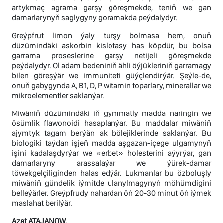
artykmaç agrama garşy göreşmekde, teniň we gan
damarlarynyň saglygyny goramakda peýdalydyr.
Greýpfrut limon ýaly turşy bolmasa hem, onuň
düzümindäki askorbin kislotasy has köpdür, bu bolsa
garrama proseslerine garşy netijeli göreşmekde
peýdalydyr. Ol adam bedeniniň ähli öýjükleriniň garramagy
bilen göreşýär we immuniteti güýçlendirýär. Şeýle-de,
onuň gabygynda A, B1, D, P witamin toparlary, minerallar we
mikroelementler saklanýar.
Miwäniň düzümindäki iň gymmatly madda naringin we
ösümlik flawonoidi hasaplanýar. Bu maddalar miwäniň
ajymtyk tagam berýän ak bölejiklerinde saklanýar. Bu
biologiki taýdan işjeň madda aşgazan-içege ulgamynyň
işini kadalaşdyrýar we «erbet» holesterini aýyrýar, gan
damarlaryny arassalaýar we ýürek-damar
töwekgelçiliginden halas edýär. Lukmanlar bu özboluşly
miwäniň gündelik iýmitde ulanylmagynyň möhümdigini
belleýärler. Greýpfrudy nahardan öň 20-30 minut öň iýmek
maslahat berilýär.
Azat ATAJANOW,