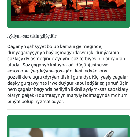
Aýdym-saz täsin güýçdür
Çaganyň şahsyýet bolup kemala gelmeginde,
dünýägaraýşynyň baýlaşmagynda we içki dünýäsiniň
sazlaşykly ösmeginde aýdym-saz terbiýesiniň orny örän
uludyr. Saz çaganyň kalbyna, aň-düşünjesine we
emosional ýagdaýyna gös-göni täsir edýän, ony
gözelliklere ugrukdyrýan täsirli guraldyr. Kiçi ýaşly çagalar
daşky gurşawy has ir we duýgur kabul edýärler, şonuň üçin
hem çagalar bagynda berilýän ilkinji aýdym-saz sapaklary
olaryň geljekki durmuşynyň manyly bolmagynda möhüm
binýat bolup hyzmat edýär.