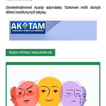
Döwletmämmet Azady adyndaky Türkmen milli dünýä
dilleri institutynyň talyby.
BAŞGA PEÝDALY MASLAHATLAR