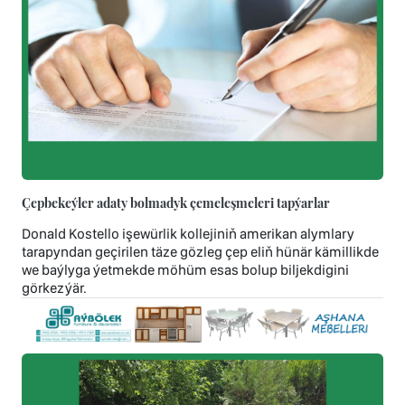
Çepbekeýler adaty bolmadyk çemeleşmeleri tapýarlar
Donald Kostello işewürlik kollejiniň amerikan alymlary
tarapyndan geçirilen täze gözleg çep eliň hünär kämillikde
we baýlyga ýetmekde möhüm esas bolup biljekdigini
görkezýär.