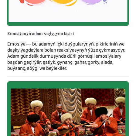
Emosiýanyň adam saglygyna täsiri
Emosiýa — bu adamyň içki duýgularynyň, pikirleriniň we
daşky ýagdaýlara bolan reaksiýasynyň ýüze çykmasydyr.
Adam gündelik durmuşynda dürli görnüşli emosiýalary
başdan geçirýär: şatlyk, gynanç, gahar, gorky, alada,
buýsanç, söýgi we beýlekiler.