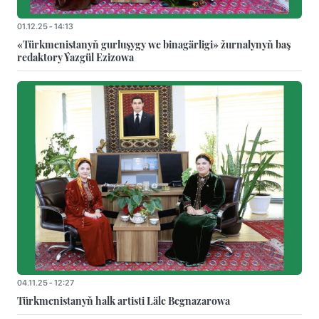
01.12.25 - 14:13
«Türkmenistanyň gurluşygy we binagärligi» žurnalynyň baş
redaktory Ýazgül Ezizowa
04.11.25 - 12:27
Türkmenistanyň halk artisti Läle Begnazarowa