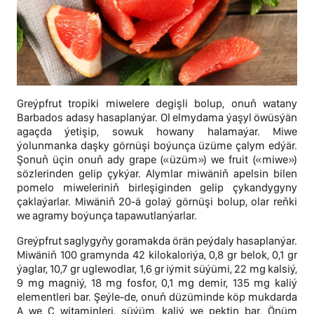
Greýpfrut tropiki miwelere degişli bolup, onuň watany
Barbados adasy hasaplanýar. Ol elmydama ýaşyl öwüsýän
agaçda ýetişip, sowuk howany halamaýar. Miwe
ýolunmanka daşky görnüşi boýunça üzüme çalym edýär.
Şonuň üçin onuň ady grape («üzüm») we fruit («miwe»)
sözlerinden gelip çykýar. Alymlar miwäniň apelsin bilen
pomelo miweleriniň birleşiginden gelip çykandygyny
çaklaýarlar. Miwäniň 20-ä golaý görnüşi bolup, olar reňki
we agramy boýunça tapawutlanýarlar.
Greýpfrut saglygyňy goramakda örän peýdaly hasaplanýar.
Miwäniň 100 gramynda 42 kilokaloriýa, 0,8 gr belok, 0,1 gr
ýaglar, 10,7 gr uglewodlar, 1,6 gr iýmit süýümi, 22 mg kalsiý,
9 mg magniý, 18 mg fosfor, 0,1 mg demir, 135 mg kaliý
elementleri bar. Şeýle-de, onuň düzüminde köp mukdarda
A we С witaminleri, süýüm, kaliý we pektin bar. Önüm