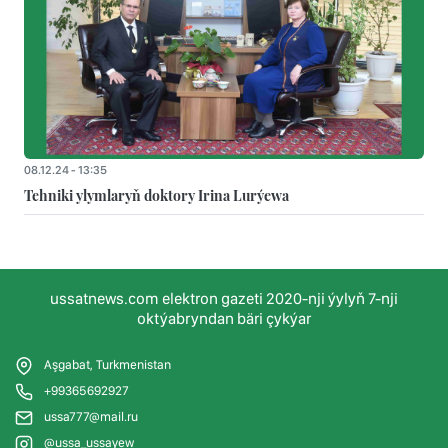
08.12.24 - 13:35
Tehniki ylymlaryň doktory Irina Lurýewa
ussatnews.com elektron gazeti 2020-nji ýylyň 7-nji
oktýabryndan bäri çykýar
Aşgabat, Turkmenistan
+99365692927
ussa777@mail.ru
@ussa_ussayew