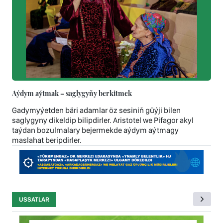
Aýdym aýtmak – saglygyňy berkitmek
Gadymyýetden bäri adamlar öz sesiniň güýji bilen
saglygyny dikeldip bilipdirler. Aristotel we Pifagor akyl
taýdan bozulmalary bejermekde aýdym aýtmagy
maslahat beripdirler.
USSATLAR