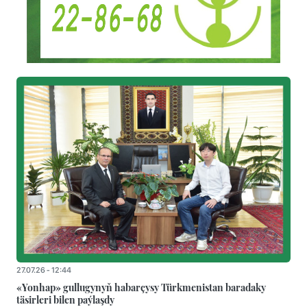
27.07.26 - 12:44
«Yonhap» gullugynyň habarçysy Türkmenistan baradaky
täsirleri bilen paýlaşdy