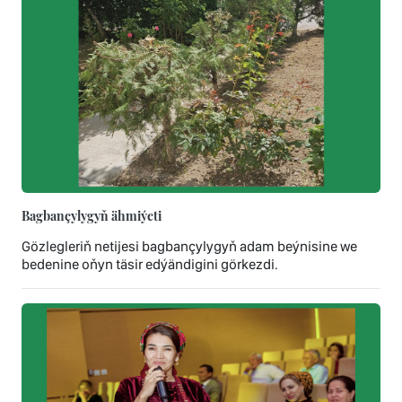
Bagbançylygyň ähmiýeti
Gözlegleriň netijesi bagbançylygyň adam beýnisine we
bedenine oňyn täsir edýändigini görkezdi.