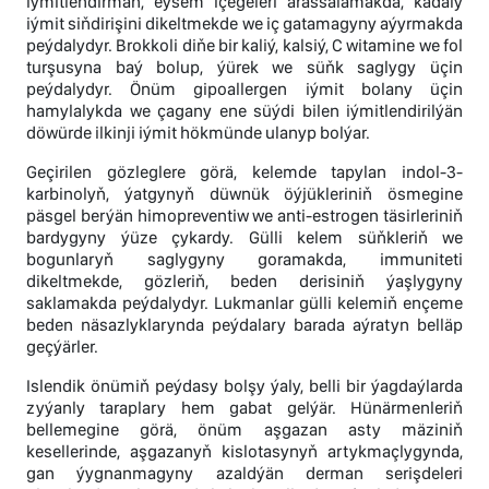
iýmitlendirmän, eýsem içegeleri arassalamakda, kadaly
iýmit siňdirişini dikeltmekde we iç gatamagyny aýyrmakda
peýdalydyr. Brokkoli diňe bir kaliý, kalsiý, C witamine we fol
turşusyna baý bolup, ýürek we süňk saglygy üçin
peýdalydyr. Önüm gipoallergen iýmit bolany üçin
hamylalykda we çagany ene süýdi bilen iýmitlendirilýän
döwürde ilkinji iýmit hökmünde ulanyp bolýar.
Geçirilen gözleglere görä, kelemde tapylan indol-3-
karbinolyň, ýatgynyň düwnük öýjükleriniň ösmegine
päsgel berýän himopreventiw we anti-estrogen täsirleriniň
bardygyny ýüze çykardy. Gülli kelem süňkleriň we
bogunlaryň saglygyny goramakda, immuniteti
dikeltmekde, gözleriň, beden derisiniň ýaşlygyny
saklamakda peýdalydyr. Lukmanlar gülli kelemiň ençeme
beden näsazlyklarynda peýdalary barada aýratyn belläp
geçýärler.
Islendik önümiň peýdasy bolşy ýaly, belli bir ýagdaýlarda
zyýanly taraplary hem gabat gelýär. Hünärmenleriň
bellemegine görä, önüm aşgazan asty mäziniň
kesellerinde, aşgazanyň kislotasynyň artykmaçlygynda,
gan ýygnanmagyny azaldýän derman serişdeleri