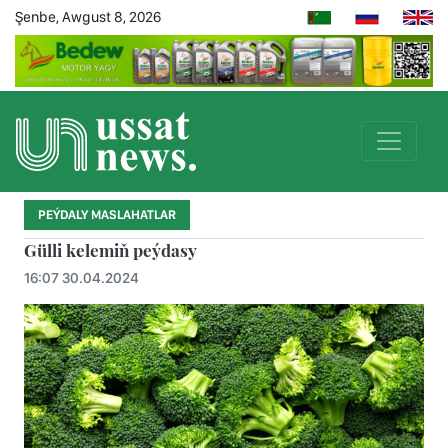
Şenbe, Awgust 8, 2026
PEÝDALY MASLAHATLAR
Gülli kelemiň peýdasy
16:07 30.04.2024