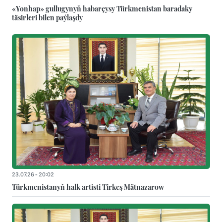
«Yonhap» gullugynyň habarçysy Türkmenistan baradaky
täsirleri bilen paýlaşdy
23.07.26 - 20:02
Türkmenistanyň halk artisti Tirkeş Mätnazarow