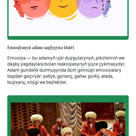
Emosiýanyň adam saglygyna täsiri
Emosiýa — bu adamyň içki duýgularynyň, pikirleriniň we
daşky ýagdaýlara bolan reaksiýasynyň ýüze çykmasydyr.
Adam gündelik durmuşynda dürli görnüşli emosiýalary
başdan geçirýär: şatlyk, gynanç, gahar, gorky, alada,
buýsanç, söýgi we beýlekiler.