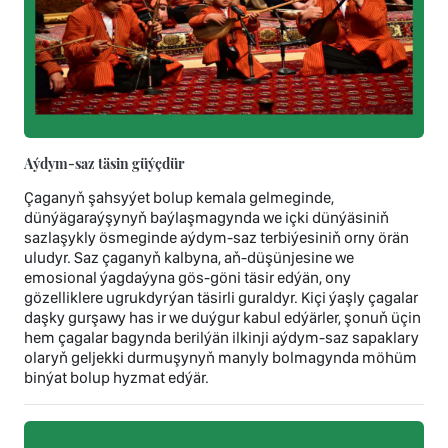
Aýdym-saz täsin güýçdür
Çaganyň şahsyýet bolup kemala gelmeginde,
dünýägaraýşynyň baýlaşmagynda we içki dünýäsiniň
sazlaşykly ösmeginde aýdym-saz terbiýesiniň orny örän
uludyr. Saz çaganyň kalbyna, aň-düşünjesine we
emosional ýagdaýyna gös-göni täsir edýän, ony
gözelliklere ugrukdyrýan täsirli guraldyr. Kiçi ýaşly çagalar
daşky gurşawy has ir we duýgur kabul edýärler, şonuň üçin
hem çagalar bagynda berilýän ilkinji aýdym-saz sapaklary
olaryň geljekki durmuşynyň manyly bolmagynda möhüm
binýat bolup hyzmat edýär.