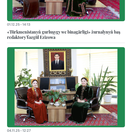
01.12.25 - 14:13
«Türkmenistanyň gurluşygy we binagärligi» žurnalynyň baş
redaktory Ýazgül Ezizowa
04.11.25 - 12:27