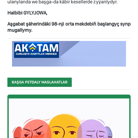
ulanylanda we başga-da käbir kesellerde zyýanlydyr.
Halbibi GYLYJOWA,
Aşgabat şäherindäki 98-nji orta mekdebiň başlangyç synp
mugallymy.
BAŞGA PEÝDALY MASLAHATLAR