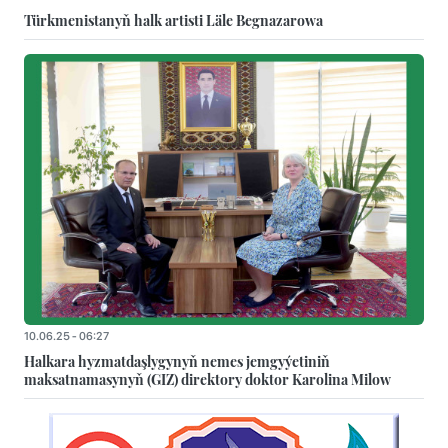
Türkmenistanyň halk artisti Läle Begnazarowa
10.06.25 - 06:27
Halkara hyzmatdaşlygynyň nemes jemgyýetiniň
maksatnamasynyň (GIZ) direktory doktor Karolina Milow