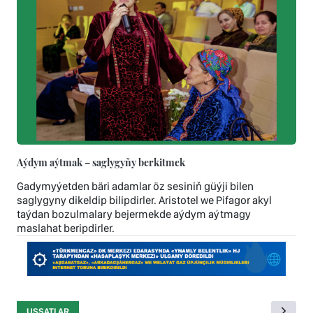
Aýdym aýtmak – saglygyňy berkitmek
Gadymyýetden bäri adamlar öz sesiniň güýji bilen
saglygyny dikeldip bilipdirler. Aristotel we Pifagor akyl
taýdan bozulmalary bejermekde aýdym aýtmagy
maslahat beripdirler.
USSATLAR