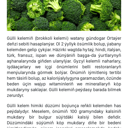
Gülli kelemiň (brokkoli kelemi) watany gündogar Ortaýer
deňzi sebiti hasaplanýar. Ol 2 ýyllyk ösümlik bolup, ýabany
kelemden gelip çykýar. Häzirki wagtda hytaý, hindi, italýan,
türk, fransuz, ispan we dünýäniň başga-da ýurtlarynyň
aşhanalarynda giňden ulanylýar. Gyzyl kelemli naharlary,
işdäaçarlary we içgi önümlerini belli restoranlaryň
menýularynda görmek bolýar. Önümiň iýmitleniş tertibi
hem täsirli bolup, az kaloriýalylygyna garamazdan, özünde
beden üçin wajyp witaminleriň we minerallaryň köp
mukdaryny saklaýar. Gülli kelemiň peýdasy barada bilmek
zerurdyr.
Gülli kelem himiki düzümi boýunça reňkli kelemden has
peýdalydyr. Meselem, önümiň 100 gramyndaky kalsiniň
mukdary bir bulgur süýtdäki kalsiý bilen deňdir.
Düzümindäki süýümiň köp mukdary diňe bir bedeni