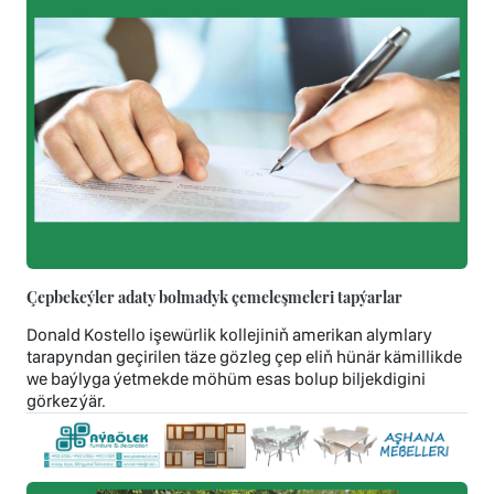
Çepbekeýler adaty bolmadyk çemeleşmeleri tapýarlar
Donald Kostello işewürlik kollejiniň amerikan alymlary
tarapyndan geçirilen täze gözleg çep eliň hünär kämillikde
we baýlyga ýetmekde möhüm esas bolup biljekdigini
görkezýär.