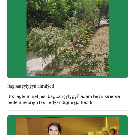
Bagbançylygyň ähmiýeti
Gözlegleriň netijesi bagbançylygyň adam beýnisine we
bedenine oňyn täsir edýändigini görkezdi.