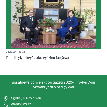
08.12.24 - 13:35
Tehniki ylymlaryň doktory Irina Lurýewa
ussatnews.com elektron gazeti 2020-nji ýylyň 7-nji
oktýabryndan bäri çykýar
Aşgabat, Turkmenistan
+99365692927