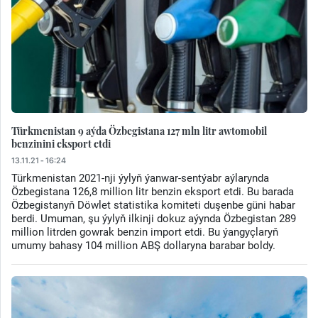
Türkmenistan 9 aýda Özbegistana 127 mln litr awtomobil
benzinini eksport etdi
13.11.21 - 16:24
Türkmenistan 2021-nji ýylyň ýanwar-sentýabr aýlarynda
Özbegistana 126,8 million litr benzin eksport etdi. Bu barada
Özbegistanyň Döwlet statistika komiteti duşenbe güni habar
berdi. Umuman, şu ýylyň ilkinji dokuz aýynda Özbegistan 289
million litrden gowrak benzin import etdi. Bu ýangyçlaryň
umumy bahasy 104 million ABŞ dollaryna barabar boldy.