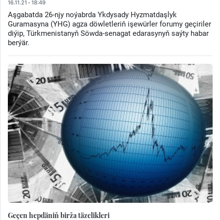
16.11.21 - 18:49
Aşgabatda 26-njy noýabrda Ykdysady Hyzmatdaşlyk
Guramasyna (YHG) agza döwletleriň işewürler forumy geçiriler
diýip, Türkmenistanyň Söwda-senagat edarasynyň saýty habar
berýär.
Geçen hepdäniň birža täzelikleri