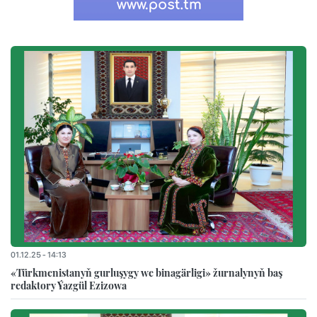
01.12.25 - 14:13
«Türkmenistanyň gurluşygy we binagärligi» žurnalynyň baş
redaktory Ýazgül Ezizowa