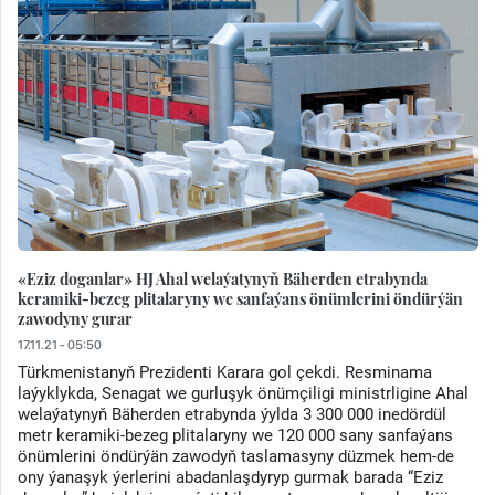
«Eziz doganlar» HJ Ahal welaýatynyň Bäherden etrabynda
keramiki-bezeg plitalaryny we sanfaýans önümlerini öndürýän
zawodyny gurar
17.11.21 - 05:50
Türkmenistanyň Prezidenti Karara gol çekdi. Resminama
laýyklykda, Senagat we gurluşyk önümçiligi ministrligine Ahal
welaýatynyň Bäherden etrabynda ýylda 3 300 000 inedördül
metr keramiki-bezeg plitalaryny we 120 000 sany sanfaýans
önümlerini öndürýän zawodyň taslamasyny düzmek hem-de
ony ýanaşyk ýerlerini abadanlaşdyryp gurmak barada “Eziz