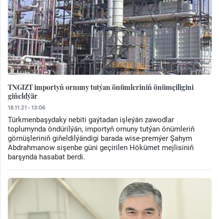
TNGIZT importyň ornuny tutýan önümleriniň önümçiligini
giňeldýär
18.11.21 - 13:06
Türkmenbaşydaky nebiti gaýtadan işleýän zawodlar
toplumynda öndürilýän, importyň ornuny tutýan önümleriň
görnüşleriniň giňeldilýändigi barada wise-premýer Şahym
Abdrahmanow sişenbe güni geçirilen Hökümet mejlisiniň
barşynda hasabat berdi.