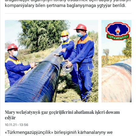
kompaniýalary bilen şertnama baglanyşmaga ygtyýar berildi.
Mary welaýatynyň gaz geçirijilerini abatlamak işleri dowam
edýär
10.11.21 - 13:56
«Türkmengazüpjünçilik» birleşiginiň kärhanalaryny we