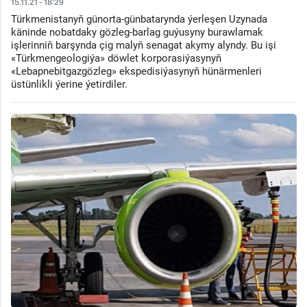
15.11.21 - 18:29
Türkmenistanyň günorta-günbatarynda ýerleşen Uzynada
käninde nobatdaky gözleg-barlag guýusyny burawlamak
işlerinniň barşynda çig malyň senagat akymy alyndy. Bu işi
«Türkmengeologiýa» döwlet korporasiýasynyň
«Lebapnebitgazgözleg» ekspedisiýasynyň hünärmenleri
üstünlikli ýerine ýetirdiler.