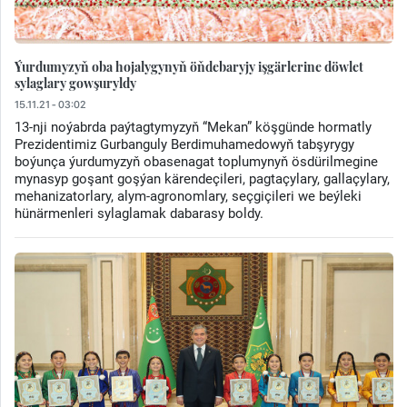
Ýurdumyzyň oba hojalygynyň öňdebaryjy işgärlerine döwlet
sylaglary gowşuryldy
15.11.21 - 03:02
13-nji noýabrda paýtagtymyzyň “Mekan” köşgünde hormatly
Prezidentimiz Gurbanguly Berdimuhamedowyň tabşyrygy
boýunça ýurdumyzyň obasenagat toplumynyň ösdürilmegine
mynasyp goşant goşýan kärendeçileri, pagtaçylary, gallaçylary,
mehanizatorlary, alym-agronomlary, seçgiçileri we beýleki
hünärmenleri sylaglamak dabarasy boldy.