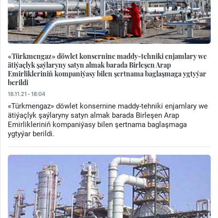
«Türkmengaz» döwlet konsernine maddy-tehniki enjamlary we
ätiýaçlyk şaýlaryny satyn almak barada Birleşen Arap
Emirlikleriniň kompaniýasy bilen şertnama baglaşmaga ygtyýar
berildi
18.11.21 - 18:04
«Türkmengaz» döwlet konsernine maddy-tehniki enjamlary we
ätiýaçlyk şaýlaryny satyn almak barada Birleşen Arap
Emirlikleriniň kompaniýasy bilen şertnama baglaşmaga
ygtyýar berildi.