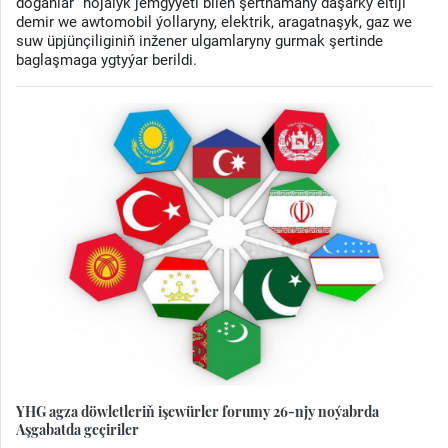
doganlar” hojalyk jemgyýeti bilen şertnamany daşarky eltiji
demir we awtomobil ýollaryny, elektrik, aragatnaşyk, gaz we
suw üpjünçiliginiň inžener ulgamlaryny gurmak şertinde
baglaşmaga ygtyýar berildi.
YHG agza döwletleriň işewürler forumy 26-njy noýabrda
Aşgabatda geçiriler