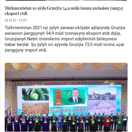
Türkmenistan 10 aýda Gruziýa 54,9 müň tonna awiasion ýangyç
eksport etdi
15.11.21 - 17:27
Türkmenistan 2021-nji ýylyň ýanwar-oktýabr aýlarynda Gruziýa
awiasion ýangyjynyň 54,9 müň tonnasyny eksport etdi diýip,
Gruziýanyň Nebit önümlerini import edijileriniň birleşmesi
habar berýär. Şu ýylyň on aýynda Gruziýa 73,5 müň tonna uçar
ýangyjyny import etdi.