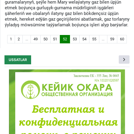
guramalarynyň, şeýle hem Mary welaýatyny gaz bilen üpjün
etmek boýunça gurluşyk-gurnama müdirliginiň işgärleri
şäherleriň we obalaryň ilatyny gaz bilen bökdençsiz üpjün
etmek, hereket edýän gaz geçirijilerini abatlamak, gaz torlaryny
ýyladyş möwsümine taýýarlamak boýunça işleri alyp barýarlar.
1
2
...
49
50
51
52
53
54
55
...
59
60
USSATLAR