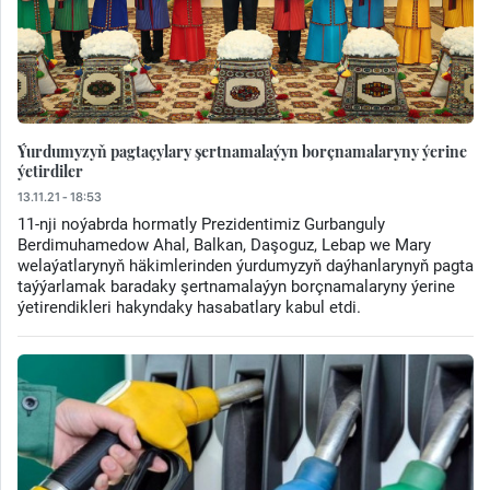
Ýurdumyzyň pagtaçylary şertnamalaýyn borçnamalaryny ýerine
ýetirdiler
13.11.21 - 18:53
11-nji noýabrda hormatly Prezidentimiz Gurbanguly
Berdimuhamedow Ahal, Balkan, Daşoguz, Lebap we Mary
welaýatlarynyň häkimlerinden ýurdumyzyň daýhanlarynyň pagta
taýýarlamak baradaky şertnamalaýyn borçnamalaryny ýerine
ýetirendikleri hakyndaky hasabatlary kabul etdi.