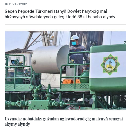
16.11.21 - 12:02
Geçen hepdede Türkmenistanyň Döwlet haryt-çig mal
biržasynyň söwdalarynda geleşikleriň 38-si hasaba alyndy.
Uzynada: nobatdaky guýudan uglewodorod çig malynyň senagat
akymy alyndy