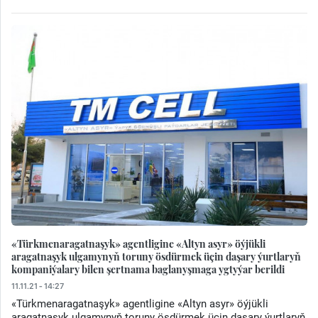
«Türkmenaragatnaşyk» agentligine «Altyn asyr» öýjükli
aragatnaşyk ulgamynyň toruny ösdürmek üçin daşary ýurtlaryň
kompaniýalary bilen şertnama baglanyşmaga ygtyýar berildi
11.11.21 - 14:27
«Türkmenaragatnaşyk» agentligine «Altyn asyr» öýjükli
aragatnaşyk ulgamynyň toruny ösdürmek üçin daşary ýurtlaryň