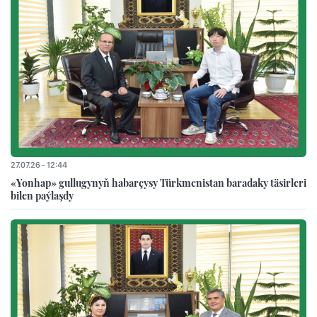
27.07.26 - 12:44
«Yonhap» gullugynyň habarçysy Türkmenistan baradaky täsirleri
bilen paýlaşdy