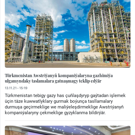
Türkmenistan Awstriýanyň kompaniýalaryna gazhimiýa
ulgamyndaky taslamalara gatnaşmagy teklip edýär
13.11.21 - 15:19
Türkmenistan tebigy gazy has çuňlaşdyryp gaýtadan işlemek
üçin täze kuwwatlyklary gurmak boýunça tasllamalary
durmuşa geçirmeklige we maliýeleşdirmeklige Awstriýanyň
kompaniýalaryny çekmeklige gyzyklanma bildirýär.