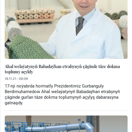
Ahal welaýatynyň Babadaýhan etrabynyň çäginde täze dokma
toplumy açyldy
18.11.21 - 08:09
17-nji noýabrda hormatly Prezidentimiz Gurbanguly
Berdimuhamedow Ahal welaýatynyň Babadaýhan etrabynyň
çäginde gurlan täze dokma toplumynyň açylyş dabarasyna
gatnaşdy.