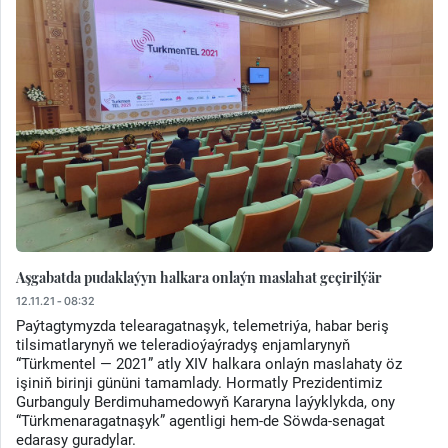
Aşgabatda pudaklaýyn halkara onlaýn maslahat geçirilýär
12.11.21 - 08:32
Paýtagtymyzda telearagatnaşyk, telemetriýa, habar beriş
tilsimatlarynyň we teleradioýaýradyş enjamlarynyň
“Türkmentel — 2021” atly XIV halkara onlaýn maslahaty öz
işiniň birinji gününi tamamlady. Hormatly Prezidentimiz
Gurbanguly Berdimuhamedowyň Kararyna laýyklykda, ony
“Türkmenaragatnaşyk” agentligi hem-de Söwda-senagat
edarasy guradylar.