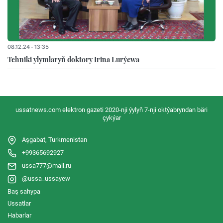
08.12.24 - 13:35
Tehniki ylymlaryň doktory Irina Lurýewa
ussatnews.com elektron gazeti 2020-nji ýylyň 7-nji oktýabryndan bäri
çykýar
Aşgabat, Turkmenistan
+99365692927
ussa777@mail.ru
@ussa_ussayew
Baş sahypa
Ussatlar
Habarlar