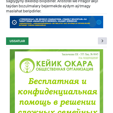
saglygyny dikeldip bilipdirler. Aristotel we Pifagor akyl
taýdan bozulmalary bejermekde aýdym aýtmagy
maslahat beripdirler.
USSATLAR