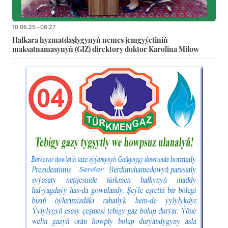
10.06.25 - 06:27
Halkara hyzmatdaşlygynyň nemes jemgyýetiniň
maksatnamasynyň (GIZ) direktory doktor Karolina Milow