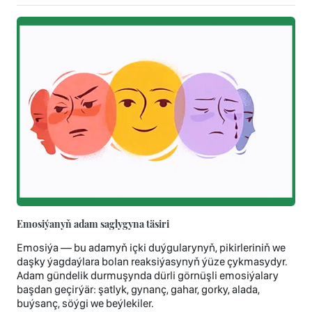
Emosiýanyň adam saglygyna täsiri
Emosiýa — bu adamyň içki duýgularynyň, pikirleriniň we
daşky ýagdaýlara bolan reaksiýasynyň ýüze çykmasydyr.
Adam gündelik durmuşynda dürli görnüşli emosiýalary
başdan geçirýär: şatlyk, gynanç, gahar, gorky, alada,
buýsanç, söýgi we beýlekiler.