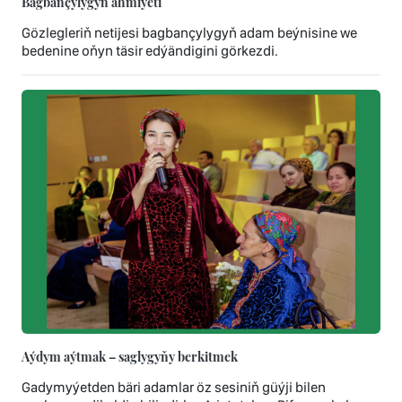
Bagbançylygyň ähmiýeti
Gözlegleriň netijesi bagbançylygyň adam beýnisine we
bedenine oňyn täsir edýändigini görkezdi.
Aýdym aýtmak – saglygyňy berkitmek
Gadymyýetden bäri adamlar öz sesiniň güýji bilen