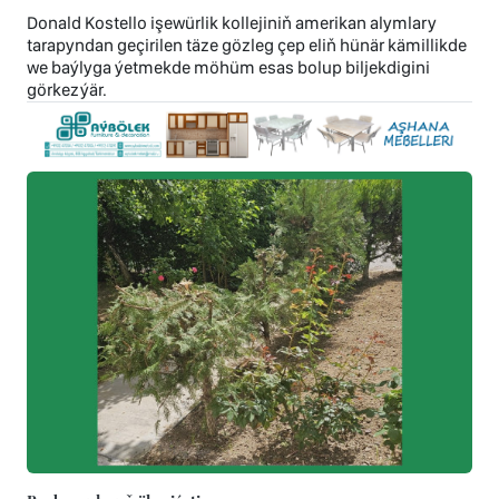
Donald Kostello işewürlik kollejiniň amerikan alymlary
tarapyndan geçirilen täze gözleg çep eliň hünär kämillikde
we baýlyga ýetmekde möhüm esas bolup biljekdigini
görkezýär.