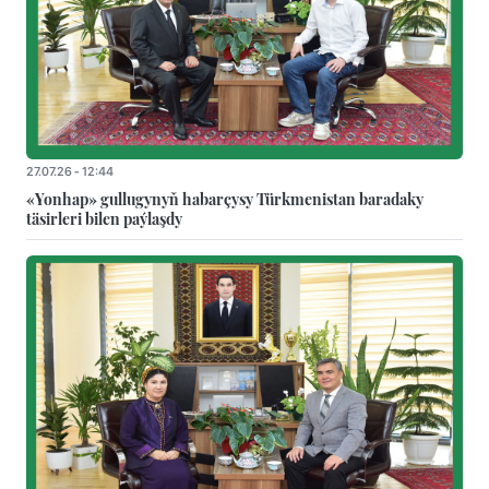
27.07.26 - 12:44
«Yonhap» gullugynyň habarçysy Türkmenistan baradaky
täsirleri bilen paýlaşdy