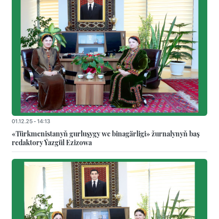
01.12.25 - 14:13
«Türkmenistanyň gurluşygy we binagärligi» žurnalynyň baş
redaktory Ýazgül Ezizowa