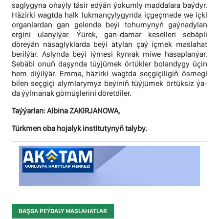
saglygyna oňaýly täsir edýän ýokumly maddalara baýdyr.
Häzirki wagtda halk lukmançylygynda içgeçmede we içki
organlardan gan gelende beýi tohumynyň gaýnadylan
ergini ulanylýar. Ýürek, gan-damar keselleri sebäpli
döreýän näsaglyklarda beýi atylan çaý içmek maslahat
berilýär. Aslynda beýi iýmesi kynrak miwe hasaplanýar.
Sebäbi onuň daşynda tüýjümek örtükler bolandygy üçin
hem diýilýär. Emma, häzirki wagtda seçgiçiligiň ösmegi
bilen seçgiçi alymlarymyz beýiniň tüýjümek örtüksiz ýa-
da ýylmanak görnüşlerini döretdiler.
Taýýarlan: Albina ZAKIRJANOWA,
Türkmen oba hojalyk institutynyň talyby.
BAŞGA PEÝDALY MASLAHATLAR