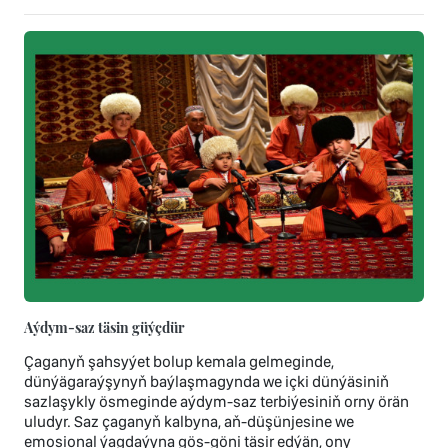
Aýdym-saz täsin güýçdür
Çaganyň şahsyýet bolup kemala gelmeginde,
dünýägaraýşynyň baýlaşmagynda we içki dünýäsiniň
sazlaşykly ösmeginde aýdym-saz terbiýesiniň orny örän
uludyr. Saz çaganyň kalbyna, aň-düşünjesine we
emosional ýagdaýyna gös-göni täsir edýän, ony