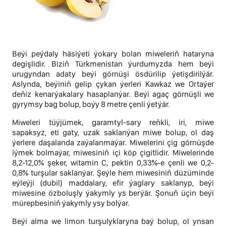
Beýi peýdaly häsiýeti ýokary bolan miweleriň hataryna
degişlidir. Biziň Türkmenistan ýurdumyzda hem beýi
urugyndan adaty beýi görnüşi ösdürilip ýetişdirilýär.
Aslynda, beýiniň gelip çykan ýerleri Kawkaz we Ortaýer
deňiz kenarýakalary hasaplanýar. Beýi agaç görnüşli we
gyrymsy bag bolup, boýy 8 metre çenli ýetýär.
Miweleri tüýjümek, garamtyl-sary reňkli, iri, miwe
sapaksyz, eti gaty, uzak saklanýan miwe bolup, ol daş
ýerlere daşalanda zaýalanmaýar. Miwelerini çig görnüşde
iýmek bolmaýar, miwesiniň içi köp çigitlidir. Miwelerinde
8,2-12,0% şeker, witamin C, pektin 0,33%-e çenli we 0,2-
0,8% turşular saklanýar. Şeýle hem miwesiniň düzüminde
eýleýji (dubil) maddalary, efir ýaglary saklanyp, beýi
miwesine özboluşly ýakymly ys berýär. Şonuň üçin beýi
mürepbesiniň ýakymly ysy bolýar.
Beýi alma we limon turşulyklaryna baý bolup, ol ynsan