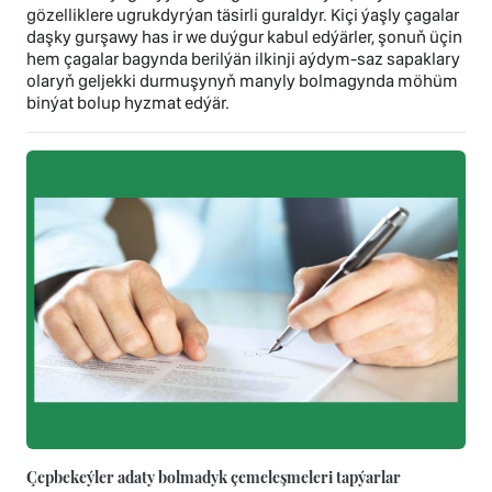
gözelliklere ugrukdyrýan täsirli guraldyr. Kiçi ýaşly çagalar
daşky gurşawy has ir we duýgur kabul edýärler, şonuň üçin
hem çagalar bagynda berilýän ilkinji aýdym-saz sapaklary
olaryň geljekki durmuşynyň manyly bolmagynda möhüm
binýat bolup hyzmat edýär.
Çepbekeýler adaty bolmadyk çemeleşmeleri tapýarlar