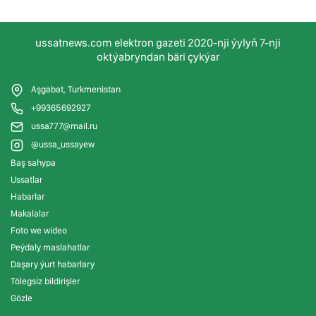
ussatnews.com elektron gazeti 2020-nji ýylyň 7-nji
oktýabryndan bäri çykýar
Aşgabat, Turkmenistan
+99365692927
ussa777@mail.ru
@ussa_ussayew
Baş sahypa
Ussatlar
Habarlar
Makalalar
Foto we wideo
Peýdaly maslahatlar
Daşary ýurt habarlary
Tölegsiz bildirişler
Gözle