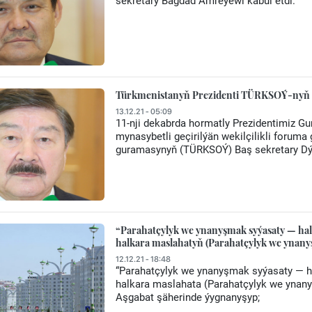
sekretary Bagdad Amreýewi kabul etdi.
Türkmenistanyň Prezidenti TÜRKSOÝ-nyň Ba
13.12.21 - 05:09
11-nji dekabrda hormatly Prezidentimiz G
mynasybetli geçirilýän wekilçilikli forum
guramasynyň (TÜRKSOÝ) Baş sekretary Dý
“Parahatçylyk we ynanyşmak syýasaty — hal
halkara maslahatyň (Parahatçylyk we ynan
12.12.21 - 18:48
“Parahatçylyk we ynanyşmak syýasaty — ha
halkara maslahata (Parahatçylyk we ynanyş
Aşgabat şäherinde ýygnanyşyp;