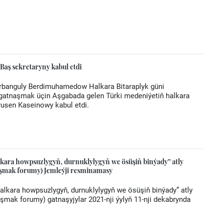
ş sekretaryny kabul etdi
urbanguly Berdimuhamedow Halkara Bitaraplyk güni
a gatnaşmak üçin Aşgabada gelen Türki medeniýetiň halkara
usen Kaseinowy kabul etdi.
kara howpsuzlygyň, durnuklylygyň we ösüşiň binýady” atly
yşmak forumy) Jemleýji resminamasy
lkara howpsuzlygyň, durnuklylygyň we ösüşiň binýady” atly
mak forumy) gatnaşyjylar 2021-nji ýylyň 11-nji dekabrynda