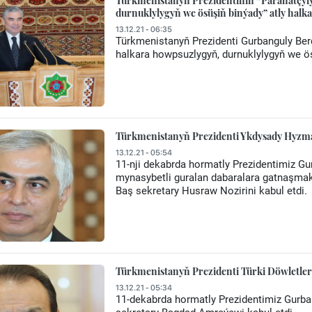
Türkmenistanyň Prezidentiniň “Parahatçyl
durnuklylygyň we ösüşiň binýady” atly hal
13.12.21 - 06:35
Türkmenistanyň Prezidenti Gurbanguly B
halkara howpsuzlygyň, durnuklylygyň we ö
Türkmenistanyň Prezidenti Ykdysady Hyzma
13.12.21 - 05:54
11-nji dekabrda hormatly Prezidentimiz G
mynasybetli guralan dabaralara gatnaşm
Baş sekretary Husraw Nozirini kabul etdi.
Türkmenistanyň Prezidenti Türki Döwletler
13.12.21 - 05:34
11-dekabrda hormatly Prezidentimiz Gur