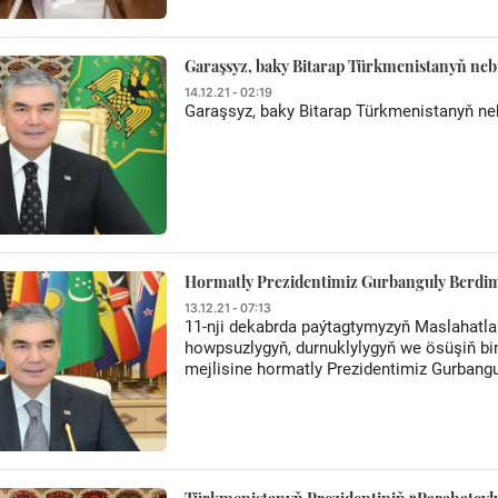
Garaşsyz, baky Bitarap Türkmenistanyň nebi
14.12.21 - 02:19
Garaşsyz, baky Bitarap Türkmenistanyň neb
Hormatly Prezidentimiz Gurbanguly Berdi
13.12.21 - 07:13
11-nji dekabrda paýtagtymyzyň Maslahatl
howpsuzlygyň, durnuklylygyň we ösüşiň bin
mejlisine hormatly Prezidentimiz Gurban