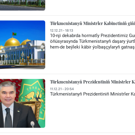
Türkmenistanyň Ministrler Kabinetiniň giňi
12.12.21 - 18:13
10-nji dekabrda hormatly Prezidentimiz G
öňüsyrasynda Türkmenistanyň daşary ýurtl
hem-de beýleki käbir ýolbaşçylaryň gatnaşm
Türkmenistanyň Prezidentiniň Ministrler Ka
11.12.21 - 20:54
Türkmenistanyň Prezidentiniň Ministrler Ka