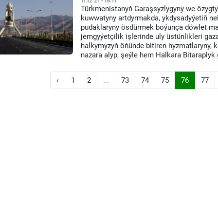
11.12.21 - 15:11
Türkmenistanyň Garaşsyzlygyny we özygty
kuwwatyny artdyrmakda, ykdysadyýetiň nebi
pudaklaryny ösdürmek boýunça döwlet ma
jemgyýetçilik işlerinde uly üstünlikleri 
halkymyzyň öňünde bitiren hyzmatlaryny, 
nazara alyp, şeýle hem Halkara Bitaraplyk 
‹
1
2
...
73
74
75
76
77