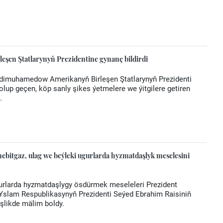
eşen Ştatlarynyň Prezidentine gynanç bildirdi
rdimuhamedow Amerikanyň Birleşen Ştatlarynyň Prezidenti
lup geçen, köp sanly şikes ýetmelere we ýitgilere getiren
.
bitgaz, ulag we beýleki ugurlarda hyzmatdaşlyk meselesini
gurlarda hyzmatdaşlygy ösdürmek meseleleri Prezident
slam Respublikasynyň Prezidenti Seýed Ebrahim Raisiniň
eşlikde mälim boldy.