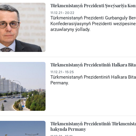
Türkmenistanyň Prezidenti Şweýsariýa Konf
11.12.21 - 20:22
Türkmenistanyň Prezidenti Gurbanguly Be
Konfederasiýasynyň Prezidenti wezipesine
arzuwlaryny ýollady.
Türkmenistanyň Prezidentiniň Halkara Bit
11.12.21 - 15:25
Türkmenistanyň Prezidentiniň Halkara Bit
Permany.
Türkmenistanyň Prezidentiniň Türkmenista
hakynda Permany