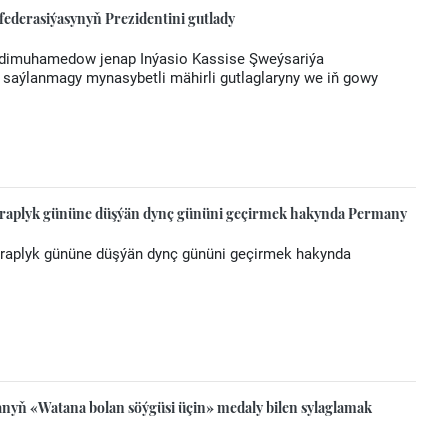
ederasiýasynyň Prezidentini gutlady
rdimuhamedow jenap Inýasio Kassise Şweýsariýa
 saýlanmagy mynasybetli mähirli gutlaglaryny we iň gowy
araplyk gününe düşýän dynç gününi geçirmek hakynda Permany
araplyk gününe düşýän dynç gününi geçirmek hakynda
nyň «Watana bolan söýgüsi üçin» medaly bilen sylaglamak