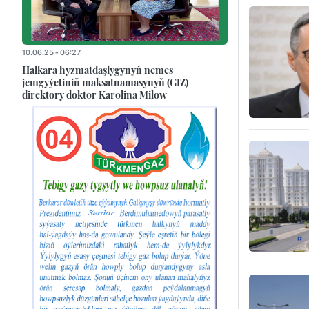
10.06.25 - 06:27
Halkara hyzmatdaşlygynyň nemes
jemgyýetiniň maksatnamasynyň (GIZ)
direktory doktor Karolina Milow