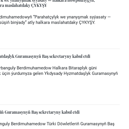
yk we ynanyşmak syýasaty — halkara howpsuzlygyň,
kara maslahatdaky ÇYKYŞY
erdimuhamedowyň “Parahatçylyk we ynanyşmak syýasaty —
süşiň binýady” atly halkara maslahatdaky ÇYKYŞY.
tdaşlyk Guramasynyň Baş sekretaryny kabul etdi
urbanguly Berdimuhamedow Halkara Bitaraplyk güni
ak üçin ýurdumyza gelen Ykdysady Hyzmatdaşlyk Guramasynyň
iň Guramasynyň Baş sekretaryny kabul etdi
banguly Berdimuhamedow Türki Döwletleriň Guramasynyň Baş