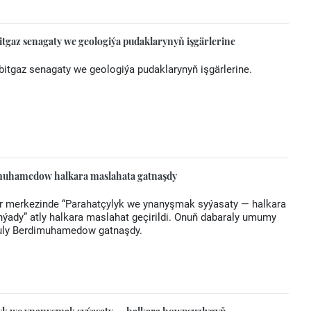
tgaz senagaty we geologiýa pudaklarynyň işgärlerine
itgaz senagaty we geologiýa pudaklarynyň işgärlerine.
muhamedow halkara maslahata gatnaşdy
ar merkezinde “Parahatçylyk we ynanyşmak syýasaty — halkara
ýady” atly halkara maslahat geçirildi. Onuň dabaraly umumy
guly Berdimuhamedow gatnaşdy.