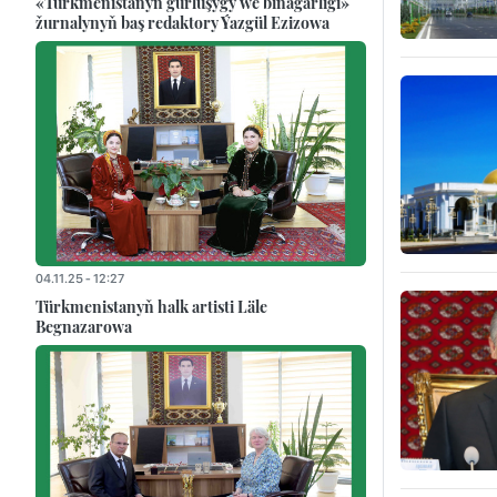
«Türkmenistanyň gurluşygy we binagärligi»
žurnalynyň baş redaktory Ýazgül Ezizowa
04.11.25 - 12:27
Türkmenistanyň halk artisti Läle
Begnazarowa