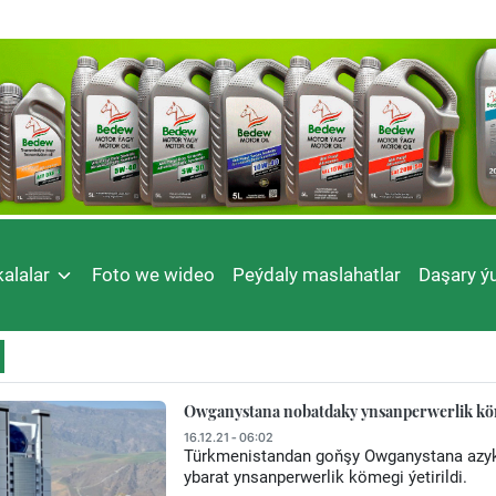
alalar
Foto we wideo
Peýdaly maslahatlar
Daşary ýu
Owganystana nobatdaky ynsanperwerlik k
16.12.21 - 06:02
Türkmenistandan goňşy Owganystana azyk,
ybarat ynsanperwerlik kömegi ýetirildi.