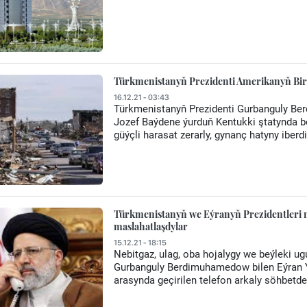
Türkmenistanyň Prezidenti Amerikanyň Birl
16.12.21 - 03:43
Türkmenistanyň Prezidenti Gurbanguly Be
Jozef Baýdene ýurduň Kentukki ştatynda bo
güýçli harasat zerarly, gynanç hatyny iberdi
Türkmenistanyň we Eýranyň Prezidentleri ne
maslahatlaşdylar
15.12.21 - 18:15
Nebitgaz, ulag, oba hojalygy we beýleki u
Gurbanguly Berdimuhamedow bilen Eýran Y
arasynda geçirilen telefon arkaly söhbetd