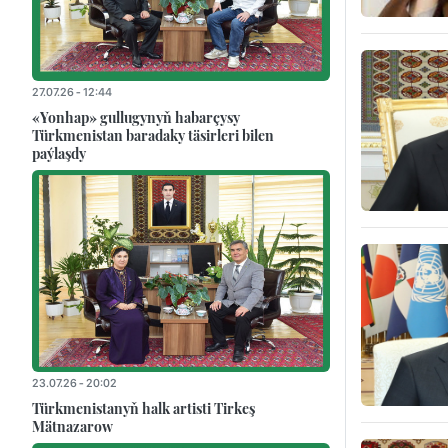
27.07.26 - 12:44
«Yonhap» gullugynyň habarçysy
Türkmenistan baradaky täsirleri bilen
paýlaşdy
23.07.26 - 20:02
Türkmenistanyň halk artisti Tirkeş
Mätnazarow