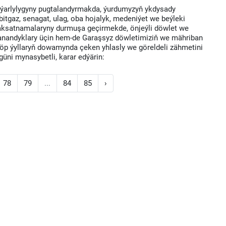
ýarlylygyny pugtalandyrmakda, ýurdumyzyň ykdysady
tgaz, senagat, ulag, oba hojalyk, medeniýet we beýleki
ksatnamalaryny durmuşa geçirmekde, önjeýli döwlet we
gazanandyklary üçin hem-de Garaşsyz döwletimiziň we mähriban
köp ýyllaryň dowamynda çeken yhlasly we göreldeli zähmetini
güni mynasybetli, karar edýärin:
78
79
...
84
85
›