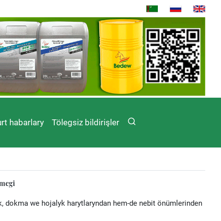
rt habarlary
Tölegsiz bildirişler
ömegi
 dokma we hojalyk harytlaryndan hem-de nebit önümlerinden