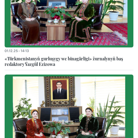
01.12.25 - 14:13
«Türkmenistanyň gurluşygy we binagärligi» žurnalynyň baş
redaktory Ýazgül Ezizowa