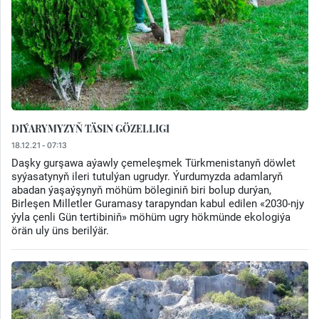
DIÝARYMYZYŇ TÄSIN GÖZELLIGI
18.12.21 - 07:13
Daşky gurşawa aýawly çemeleşmek Türkmenistanyň döwlet
syýasatynyň ileri tutulýan ugrudyr. Ýurdumyzda adamlaryň
abadan ýaşaýşynyň möhüm böleginiň biri bolup durýan,
Birleşen Milletler Guramasy tarapyndan kabul edilen «2030-njy
ýyla çenli Gün tertibiniň» möhüm ugry hökmünde ekologiýa
örän uly üns berilýär.