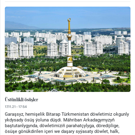
Üstünlikli ösüşler
17.11.21 - 17:54
Garaşsyz, hemişelik Bitarap Türkmenistan döwletimiz okgunly
ykdysady ösüş ýoluna düşdi. Mähriban Arkadagymyzyň
baştutanlygynda, döwletimiziň parahatçylyga, döredijilige,
ösüşe gönükdirilen içeri we daşary syýasaty döwlet, halk,