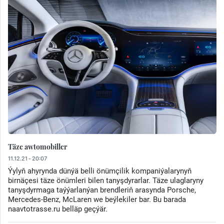
Täze awtomobiller
11.12.21 - 20:07
Ýylyň ahyrynda dünýä belli önümçilik kompaniýalarynyň
birnäçesi täze önümleri bilen tanyşdyrarlar. Täze ulaglaryny
tanyşdyrmaga taýýarlanýan brendleriň arasynda Porsche,
Mercedes-Benz, McLaren we beýlekiler bar. Bu barada
naavtotrasse.ru belläp geçýär.