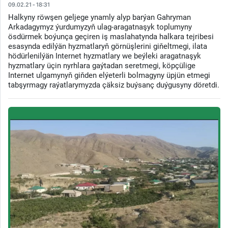
09.02.21 - 18:31
Halkyny röwşen geljege ynamly alyp barýan Gahryman
Arkadagymyz ýurdumyzyň ulag-aragatnaşyk toplumyny
ösdürmek boýunça geçiren iş maslahatynda halkara tejribesi
esasynda edilýän hyzmatlaryň görnüşlerini giňeltmegi, ilata
hödürlenilýän Internet hyzmatlary we beýleki aragatnaşyk
hyzmatlary üçin nyrhlara gaýtadan seretmegi, köpçülige
Internet ulgamynyň giňden elýeterli bolmagyny üpjün etmegi
tabşyrmagy raýatlarymyzda çäksiz buýsanç duýgusyny döretdi.