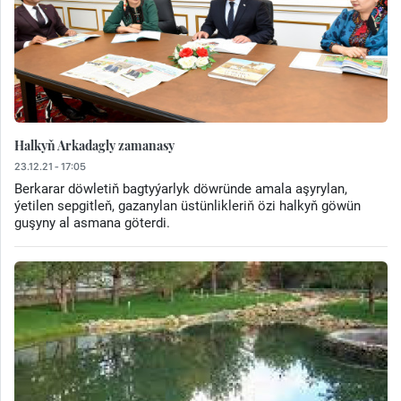
Halkyň Arkadagly zamanasy
23.12.21 - 17:05
Berkarar döwletiň bagtyýarlyk döwründe amala aşyrylan,
ýetilen sepgitleň, gazanylan üstünlikleriň özi halkyň göwün
guşyny al asmana göterdi.