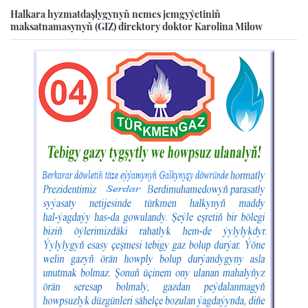
Halkara hyzmatdaşlygynyň nemes jemgyýetiniň
maksatnamasynyň (GIZ) direktory doktor Karolina Milow