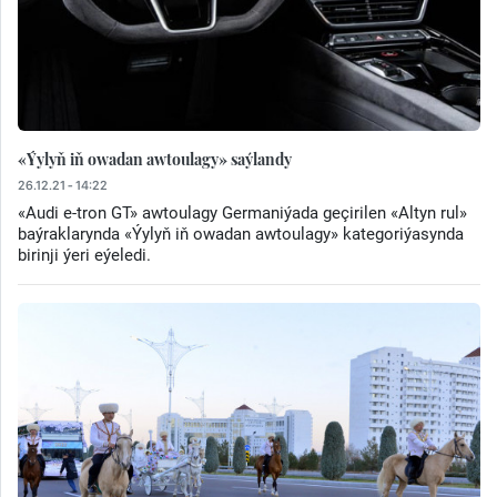
«Ýylyň iň owadan awtoulagy» saýlandy
26.12.21 - 14:22
«Audi e-tron GT» awtoulagy Germaniýada geçirilen «Altyn rul»
baýraklarynda «Ýylyň iň owadan awtoulagy» kategoriýasynda
birinji ýeri eýeledi.