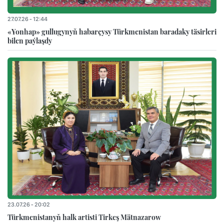
27.07.26 - 12:44
«Yonhap» gullugynyň habarçysy Türkmenistan baradaky täsirleri
bilen paýlaşdy
23.07.26 - 20:02
Türkmenistanyň halk artisti Tirkeş Mätnazarow