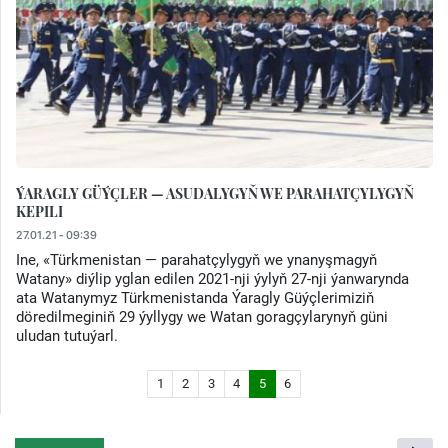
ÝARAGLY GÜÝÇLER — ASUDALYGYŇ WE PARAHATÇYLYGYŇ
KEPILI
27.01.21 - 09:39
Ine, «Türkmenistan — parahatçylygyň we ynanyşmagyň
Watany» diýlip yglan edilen 2021-nji ýylyň 27-nji ýanwarynda
ata Watanymyz Türkmenistanda Ýaragly Güýçlerimiziň
döredilmeginiň 29 ýyllygy we Watan goragçylarynyň güni
uludan tutuýarl.
1
2
3
4
5
6