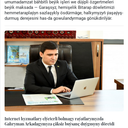
umumadamzat bähbitli beýik işleri we düýpli özgertmeleri
beýik maksada — Garaşsyz, hemişelik Bitarap döwletimizi
hemmetaraplaýyn sazlaşykly ösdürmäge, halkymyzyň ýaşaýyş-
durmuş derejesini has-da gowulandyrmaga gönükdirilýär.
Internet hyzmatlary elýeterli bolmagy raýatlarymyzda
Gahryman Arkadagymyza çäksiz buýsanç duýgusyny döretdi