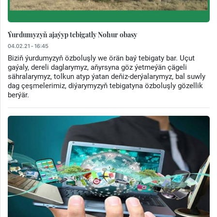
Ýurdumyzyň ajaýyp tebigatly Nohur obasy
04.02.21 - 16:45
Biziň ýurdumyzyň özboluşly we örän baý tebigaty bar. Uçut
gaýaly, dereli daglarymyz, aňyrsyna göz ýetmeýän çägeli
sähralarymyz, tolkun atyp ýatan deňiz-derýalarymyz, bal suwly
dag çeşmelerimiz, diýarymyzyň tebigatyna özboluşly gözellik
berýär.