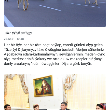
Täze ýylyň şatlygy
23.12.21 - 19:48
Her bir öýe, her bir töre bagt paýlap, eşretli günleri alyp gelen
Täze ýyl Diýarymyzy täze öwüşgine besledi. Merjen şäherimiz
Aşgabadyň edara-kärhanalarynyň, seýilgähleriniň, medeni-dynç
alyş merkezleriniň, ýokary we orta okuw mekdepleriniň ýaşyl
donly arçalarynyň dürli öwüşginleri Diýara görk berýär.