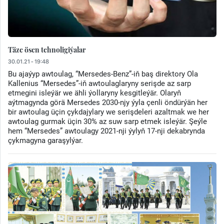
Täze ösen tehnoligiýalar
30.01.21 - 19:48
Bu ajaýyp awtoulag, “Mersedes-Benz”-iň baş direktory Ola
Kallenius “Mersedes”-iň awtoulaglaryny serişde az sarp
etmegini isleýär we ähli ýollaryny kesgitleýär. Olaryň
aýtmagynda görä Mersedes 2030-njy ýyla çenli öndürýän her
bir awtoulag üçin çykdajylary we serişdeleri azaltmak we her
awtoulag gurmak üçin 30% az suw sarp etmek isleýär. Şeýle
hem “Mersedes” awtoulagy 2021-nji ýylyň 17-nji dekabrynda
çykmagyna garaşylýar.