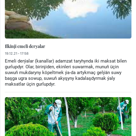
Ilkinji emeli deryalar
19.12.21 - 17:58
Emeli derýalar (kanallar) adamzat taryhynda iki maksat bilen
gurlupdyr. Olar, birinjiden, ekinleri suwarmak, munuň üçin
suwuň mukdaryny köpeltmek ýa-da artykmaç gelýän suwy
başga ugra sowup, suwuň akyşyny kadalaşdyrmak ýaly
maksatlar üçin gurlupdyr.