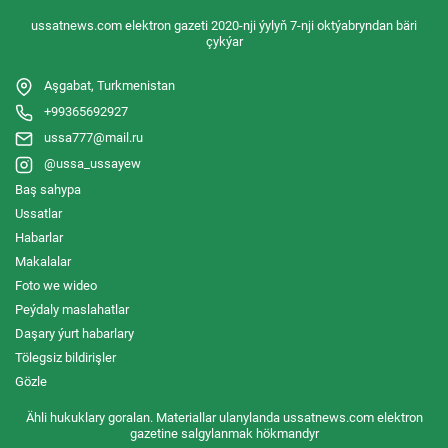
ussatnews.com elektron gazeti 2020-nji ýylyň 7-nji oktýabryndan bäri
çykýar
Aşgabat, Turkmenistan
+99365692927
ussa777@mail.ru
@ussa_ussayew
Baş sahypa
Ussatlar
Habarlar
Makalalar
Foto we wideo
Peýdaly maslahatlar
Daşary ýurt habarlary
Tölegsiz bildirişler
Gözle
Ähli hukuklary goralan. Materiallar ulanylanda ussatnews.com elektron
gazetine salgylanmak hökmandyr