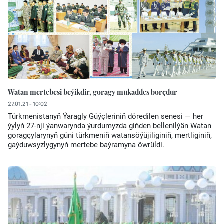
Watan mertebesi beýikdir, goragy mukaddes borçdur
27.01.21 - 10:02
Türkmenistanyň Ýaragly Güýçleriniň döredilen senesi — her
ýylyň 27-nji ýanwarynda ýurdumyzda giňden bellenilýän Watan
goragçylarynyň güni türkmeniň watansöýüjiliginiň, mertliginiň,
gaýduwsyzlygynyň mertebe baýramyna öwrüldi.