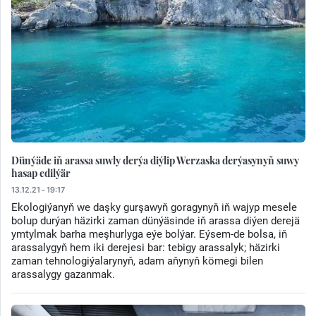
Dünýäde iň arassa suwly derýa diýlip Werzaska derýasynyň suwy
hasap edilýär
13.12.21 - 19:17
Ekologiýanyň we daşky gurşawyň goragynyň iň wajyp mesele
bolup durýan häzirki zaman dünýäsinde iň arassa diýen derejä
ymtylmak barha meşhurlyga eýe bolýar. Eýsem-de bolsa, iň
arassalygyň hem iki derejesi bar: tebigy arassalyk; häzirki
zaman tehnologiýalarynyň, adam aňynyň kömegi bilen
arassalygy gazanmak.