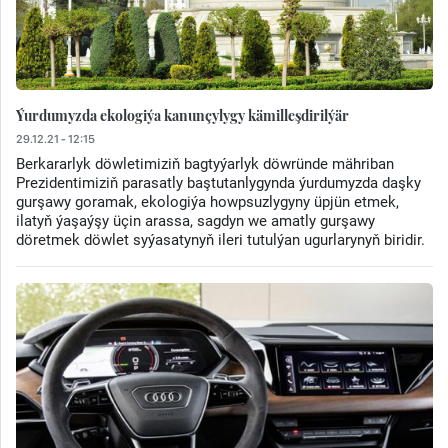
Ýurdumyzda ekologiýa kanunçylygy kämilleşdirilýär
29.12.21 - 12:15
Berkararlyk döwletimiziň bagtyýarlyk döwründe mähriban
Prezidentimiziň parasatly baştutanlygynda ýurdumyzda daşky
gurşawy goramak, ekologiýa howpsuzlygyny üpjün etmek,
ilatyň ýaşaýşy üçin arassa, sagdyn we amatly gurşawy
döretmek döwlet syýasatynyň ileri tutulýan ugurlarynyň biridir.