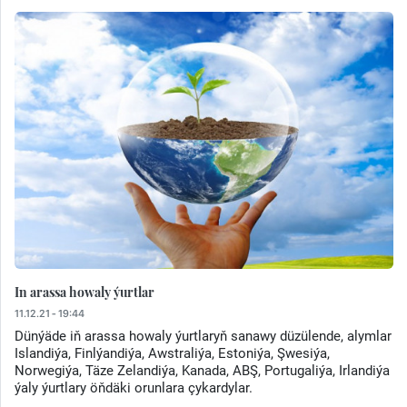
In arassa howaly ýurtlar
11.12.21 - 19:44
Dünýäde iň arassa howaly ýurtlaryň sanawy düzülende, alymlar
Islandiýa, Finlýandiýa, Awstraliýa, Estoniýa, Şwesiýa,
Norwegiýa, Täze Zelandiýa, Kanada, ABŞ, Portugaliýa, Irlandiýa
ýaly ýurtlary öňdäki orunlara çykardylar.