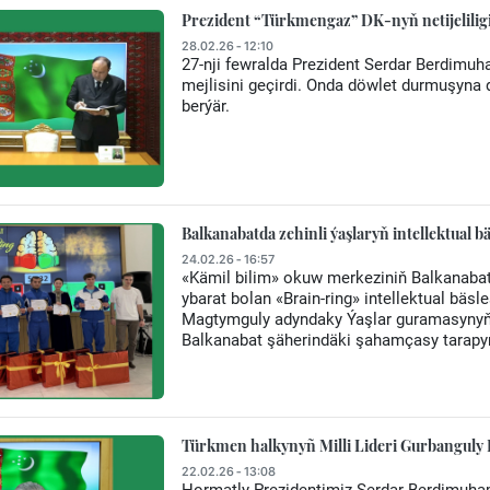
Prezident “Türkmengaz” DK-nyň netijelilig
28.02.26 - 12:10
27-nji fewralda Prezident Serdar Berdimu
mejlisini geçirdi. Onda döwlet durmuşyna 
berýär.
Balkanabatda zehinli ýaşlaryň intellektual bäs
24.02.26 - 16:57
«Kämil bilim» okuw merkeziniň Balkanaba
ybarat bolan «Brain-ring» intellektual bäsle
Magtymguly adyndaky Ýaşlar guramasynyň
Balkanabat şäherindäki şahamçasy tarapyn
Türkmen halkynyñ Milli Lideri Gurbanguly
22.02.26 - 13:08