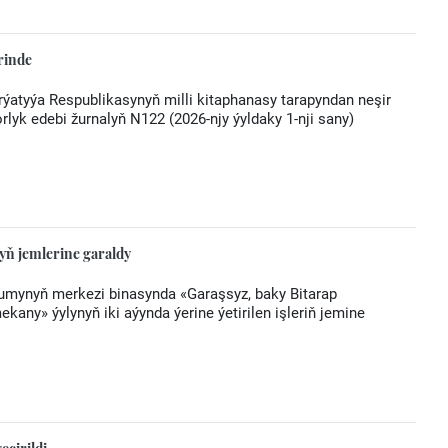
rinde
ýatyýa Respublikasynyň milli kitaphanasy tarapyndan neşir
yk edebi žurnalyň N122 (2026-njy ýyldaky 1-nji sany)
yň jemlerine garaldy
lumynyň merkezi binasynda «Garaşsyz, baky Bitarap
any» ýylynyň iki aýynda ýerine ýetirilen işleriň jemine