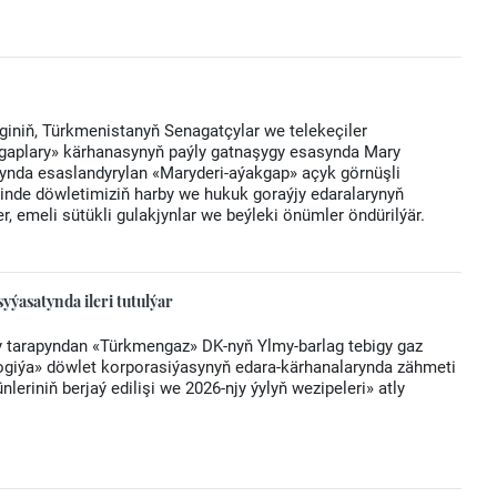
iniň, Türkmenistanyň Senagatçylar we telekeçiler
gaplary» kärhanasynyň paýly gatnaşygy esasynda Mary
ynda esaslandyrylan «Maryderi-aýakgap» açyk görnüşli
rinde döwletimiziň harby we hukuk goraýjy edaralarynyň
r, emeli sütükli gulakjynlar we beýleki önümler öndürilýär.
ýasatynda ileri tutulýar
 tarapyndan «Türkmengaz» DK-nyň Ylmy-barlag tebigy gaz
logiýa» döwlet korporasiýasynyň edara-kärhanalarynda zähmeti
eriniň berjaý edilişi we 2026-njy ýylyň wezipeleri» atly