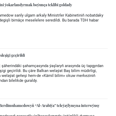
ini ýokarlandyrmak boýunça teklibi goldady
hamedow sanly ulgam arkaly Ministrler Kabinetiniň nobatdaky
degişli birnäçe meselelere seredildi. Bu barada TDH habar
leşigi geçirildi
t şäherindäki şahamçasynda ýaşlaryň arasynda üç tapgyrdan
şigi geçirildi. Bu çäre Balkan welaýat Baş bilim müdirligi,
 welaýat geňeşi hem-de «Kämil bilim» okuw merkeziniň
dan bilelikde guraldy.
 Berdimuhamedowyñ “Al-Arabiýa” teleýaýlymyna interwýusy