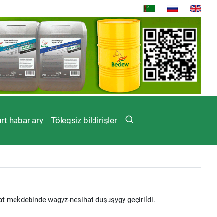
rt habarlary
Tölegsiz bildirişler
at mekdebinde wagyz-nesihat duşuşygy geçirildi.