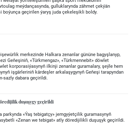
n welaýat ýöriteleşdirilen şaşka sport mekdebiniň
wtoulag meýdançasynda, gulluklarynda zähmet çekýän
 boýunça geçirilen ýaryş juda çekeleşikli boldy.
işewürlik merkezinde Halkara zenanlar gününe bagyşlanyp,
kezi Geňeşiniň, «Türkmengaz», «Türkmennebit» döwlet
let korporasiýasynyň ilkinji zenanlar guramalary, şeýle hem
nyň işgärleriniň kärdeşler arkalaşygynyň Geňeşi tarapyndan
-sazly dabara geçirildi.
redijilik duşuşygy geçirildi
a parkynda «Ýaş tebigatçy» jemgyýetçilik guramasynyň
etli «Zenan we tebigat» atly döredijilikli duşuşyk geçirildi.