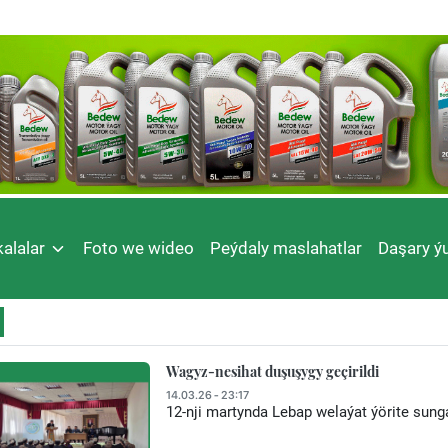
alalar
Foto we wideo
Peýdaly maslahatlar
Daşary ýu
Wagyz-nesihat duşuşygy geçirildi
14.03.26 - 23:17
12-nji martynda Lebap welaýat ýörite sung