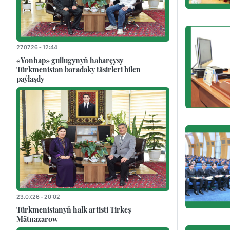
27.07.26 - 12:44
«Yonhap» gullugynyň habarçysy
Türkmenistan baradaky täsirleri bilen
paýlaşdy
23.07.26 - 20:02
Türkmenistanyň halk artisti Tirkeş
Mätnazarow