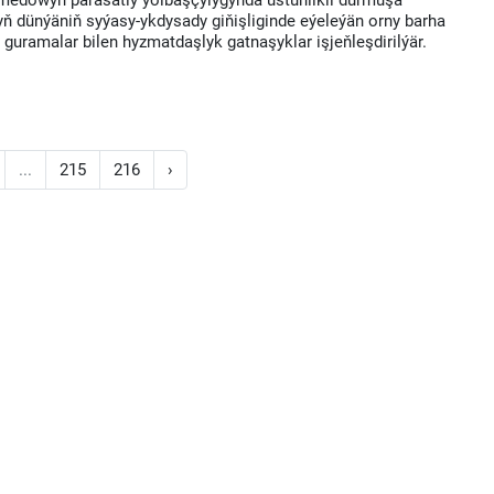
medowyň parasatly ýolbaşçylygynda üstünlikli durmuşa
yň dünýäniň syýasy-ykdysady giňişliginde eýeleýän orny barha
a guramalar bilen hyzmatdaşlyk gatnaşyklar işjeňleşdirilýär.
...
215
216
›