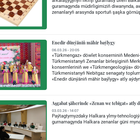
arkalaşygynyň ilkinji guramasy bilen Balka
guramagynda müdirligimiziň diwanynda, a
zenanlaryň arasynda sportuň şaşka görnüşi
Enedir dünýäniň mähir baýlygy
06.03.26 - 20:05
«Türkmengaz» döwlet konserniniň Medeni-
Türkmenistanyň Zenanlar birleşiginiň Mer
konsernleriniň we «Türkmengeologiýa» döw
Türkmenistanyň Nebitgaz senagaty toplumy
«Enedir dünýäniň mähir baýlygy» atly aýdym
Aşgabat şäherinde «Zenan we tebigat» atly dö
03.03.26 - 14:07
Paýtagtymyzdaky Halkara ylmy-tehnologiý
gurnamagynda Halkara zenanlar güni mynasyb