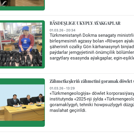
BÄSDEŞLIGE UKYPLY AÝAKGAPLAR
01.03.26 - 20:34
Türkmenistanyň Dokma senagaty ministrlig
birleşmesiniň agzasy bolan «Röwşen aýak
şäheriniň ozalky Gön kärhanasynyň binýad
paýdarlar jemgyýetiniň önümçilik bölümle
sargytlary esasynda aýakgaplar, egin-eşikle
Zähmetkeşleriň zähmetini goramak döwlet sy
01.03.26 - 13:29
«Türkmengeologiýa» döwlet korporasiýasy
institutynda «2025-nji ýylda «Türkmengeo
goramaklygyň, tehniki howpsuzlygyň düzgünl
maslahat geçirildi.