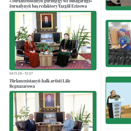
«Türkmenistanyň gurluşygy we binagärligi»
žurnalynyň baş redaktory Ýazgül Ezizowa
04.11.25 - 12:27
Türkmenistanyň halk artisti Läle
Begnazarowa