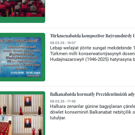
Türkmenabatda kompozitor Baýramdurdy Hu
08.03.26 - 19:07
Lebap welaýat ýörite sungat mekdebinde 1
Türkmen milli konserwatoriýasynyň dosent
Hudaýnazarowyň (1946-2025) hatyrasyna ba
Balkanabatda hormatly Prezidentimiziň ady
08.03.26 - 17:48
Halkara zenanlar günine bagyşlanan çärele
döwlet konserniniň Balkanabat nebitçilik
tutulýar.