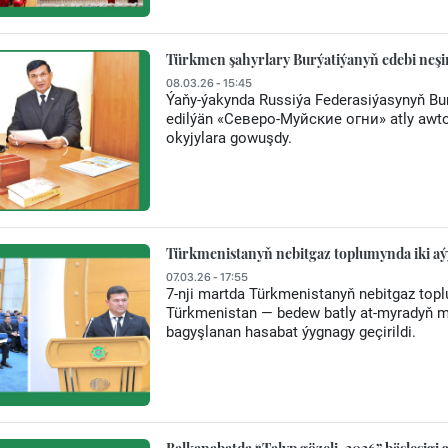
Türkmen şahyrlary Burýatiýanyň edebi neşi
08.03.26 - 15:45
Ýaňy-ýakynda Russiýa Federasiýasynyň Bur
edilýän «Северо-Муйские огни» atly awtorl
okyjylara gowuşdy.
Türkmenistanyň nebitgaz toplumynda iki aý
07.03.26 - 17:55
7-nji martda Türkmenistanyň nebitgaz top
Türkmenistan — bedew batly at-myradyň mek
bagyşlanan hasabat ýygnagy geçirildi.