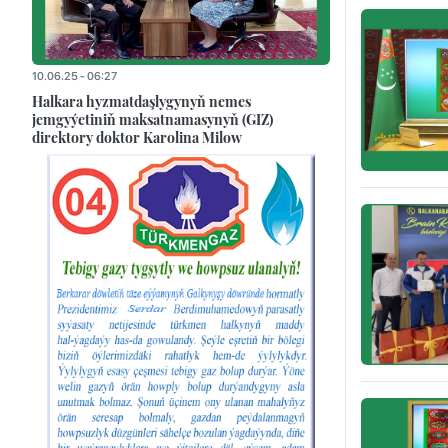
10.06.25 - 06:27
Halkara hyzmatdaşlygynyň nemes
jemgyýetiniň maksatnamasynyň (GIZ)
direktory doktor Karolina Milow