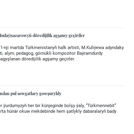
daýnazarowyň döredijilik agşamy geçiriler
1-nji martda Türkmenistanyň halk artisti, M.Kuliýewa adyndaky
i, alym, pedagog, görnükli kompozitor Baýramdurdy
gyşlanan döredijilik agşamy geçirler.
ndan pul sowgatlary gowşuryldy
r ýurdumyzyň her bir künjeginde bolşy ýaly, “Türkmennebit”
 orta hünär okuw mekdebinde hem şatlykly dabaralaryň bady