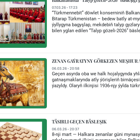
Balkanabatda “Talyp gözeli-2026” bäsleşigi g
07.03.26 - 17:23
“Türkmennebit” döwlet konserniniň Balkan
Bitarap Türkmenistan – bedew batly at-my
ýyllygyna bagyşlap, mekdebiň talyp gyzlar
bilen yglan edilen “Talyp gözeli-2026” bäsleş
ZENAN GAÝRATYNY GÖRKEZEN MEŞHUR A
06.03.26 - 20:58
Geçen asyrda oba we halk hojalygynda yhl
gatnaşmaklarynda atly ýörişleriň birnäçesi 
ýazyldy. Olaryň ilkinjisi 1936-njy ýylda tür
TÄSIRLI GEÇEN BÄSLEŞIK
06.03.26 - 20:37
8-nji mart — Halkara zenanlar güni mynasyb