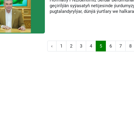
Hormatly Prezidentimiz Serdar Berdimuha
geçirilýän syýasatyň netijesinde ýurdumyz
pugtalandyrylýar, dünýä ýurtlary we halkar
‹
1
2
3
4
5
6
7
8