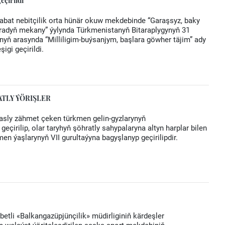
eçirildi
abat nebitçilik orta hünär okuw mekdebinde “Garaşsyz, baky
radyň mekany” ýylynda Türkmenistanyň Bitaraplygynyň 31
ynyň arasynda “Milliligim-buýsanjym, başlara göwher täjim” ady
igi geçirildi.
TLY ÝÖRIŞLER
asly zähmet çeken türkmen gelin-gyzlarynyň
geçirilip, olar taryhyň şöhratly sahypalaryna altyn harplar bilen
kmen ýaşlarynyň VII gurultaýyna bagyşlanyp geçirilipdir.
etli «Balkangazüpjünçilik» müdirliginiň kärdeşler