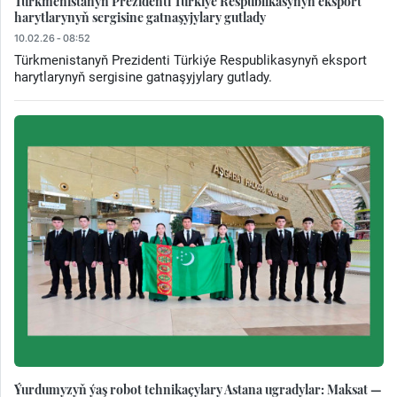
Türkmenistanyň Prezidenti Türkiýe Respublikasynyň eksport
harytlarynyň sergisine gatnaşyjylary gutlady
10.02.26 - 08:52
Türkmenistanyň Prezidenti Türkiýe Respublikasynyň eksport
harytlarynyň sergisine gatnaşyjylary gutlady.
Ýurdumyzyň ýaş robot tehnikaçylary Astana ugradylar: Maksat —