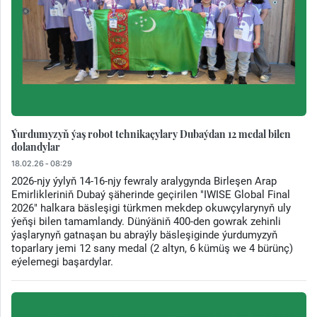
Ýurdumyzyň ýaş robot tehnikaçylary Dubaýdan 12 medal bilen
dolandylar
18.02.26 - 08:29
2026-njy ýylyň 14-16-njy fewraly aralygynda Birleşen Arap
Emirlikleriniň Dubaý şäherinde geçirilen "IWISE Global Final
2026" halkara bäsleşigi türkmen mekdep okuwçylarynyň uly
ýeňşi bilen tamamlandy. Dünýäniň 400-den gowrak zehinli
ýaşlarynyň gatnaşan bu abraýly bäsleşiginde ýurdumyzyň
toparlary jemi 12 sany medal (2 altyn, 6 kümüş we 4 bürünç)
eýelemegi başardylar.