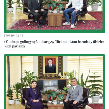
27.07.26 - 12:44
«Yonhap» gullugynyň habarçysy Türkmenistan baradaky täsirleri
bilen paýlaşdy