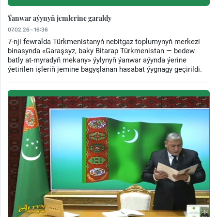
Ýanwar aýynyň jemlerine garaldy
07.02.26 - 16:36
7-nji fewralda Türkmenistanyň nebitgaz toplumynyň merkezi
binasynda «Garaşsyz, baky Bitarap Türkmenistan — bedew
batly at-myradyň mekany» ýylynyň ýanwar aýynda ýerine
ýetirilen işleriň jemine bagyşlanan hasabat ýygnagy geçirildi.