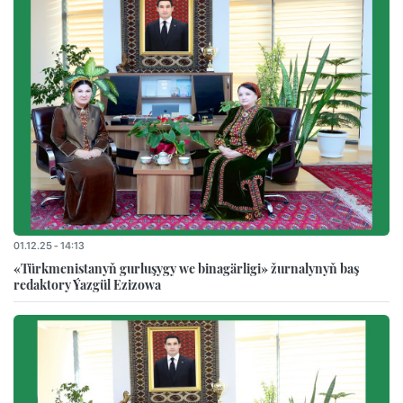
01.12.25 - 14:13
«Türkmenistanyň gurluşygy we binagärligi» žurnalynyň baş
redaktory Ýazgül Ezizowa