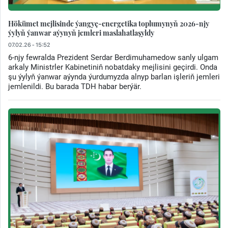
Hökümet mejlisinde ýangyç-energetika toplumynyň 2026-njy
ýylyň ýanwar aýynyň jemleri maslahatlaşyldy
07.02.26 - 15:52
6-njy fewralda Prezident Serdar Berdimuhamedow sanly ulgam
arkaly Ministrler Kabinetiniň nobatdaky mejlisini geçirdi. Onda
şu ýylyň ýanwar aýynda ýurdumyzda alnyp barlan işleriň jemleri
jemlenildi. Bu barada TDH habar berýär.