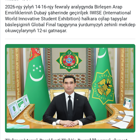
2026-njy ýylyň 14-16-njy fewraly aralygynda Birleşen Arap
Emirlikleriniň Dubaý şäherinde geçiriljek IWISE (International
World Innovative Student Exhibition) halkara oýlap tapyşlar
bäsleşiginiň Global Final tapgyryna ýurdumyzyň zehinli mekdep
okuwçylarynyň 12-si gatnaşar.