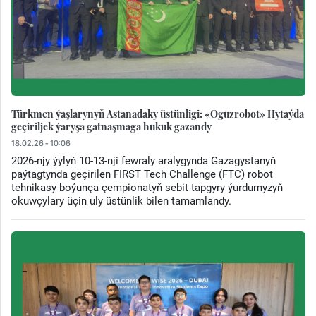
Türkmen ýaşlarynyň Astanadaky üstünligi: «Oguzrobot» Hytaýda
geçiriljek ýaryşa gatnaşmaga hukuk gazandy
18.02.26 - 10:06
2026-njy ýylyň 10-13-nji fewraly aralygynda Gazagystanyň
paýtagtynda geçirilen FIRST Tech Challenge (FTC) robot
tehnikasy boýunça çempionatyň sebit tapgyry ýurdumyzyň
okuwçylary üçin uly üstünlik bilen tamamlandy.