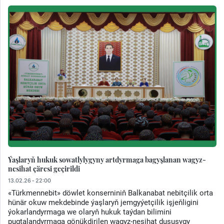
Ýaşlaryň hukuk sowatlylygyny artdyrmaga bagyşlanan wagyz-
nesihat çäresi geçirildi
13.02.26 - 22:00
«Türkmennebit» döwlet konserniniň Balkanabat nebitçilik orta
hünär okuw mekdebinde ýaşlaryň jemgyýetçilik işjeňligini
ýokarlandyrmaga we olaryň hukuk taýdan bilimini
pugtalandyrmaga gönükdirilen wagyz-nesihat duşuşygy