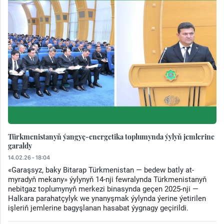
Türkmenistanyň ýangyç-energetika toplumynda ýylyň jemlerine
garaldy
14.02.26 - 18:04
«Garaşsyz, baky Bitarap Türkmenistan — bedew batly at-
myradyň mekany» ýylynyň 14-nji fewralynda Türkmenistanyň
nebitgaz toplumynyň merkezi binasynda geçen 2025-nji —
Halkara parahatçylyk we ynanyşmak ýylynda ýerine ýetirilen
işleriň jemlerine bagyşlanan hasabat ýygnagy geçirildi.