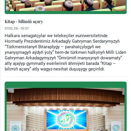
Kitap - bilimiñ açary
07.02.26 - 15:37
Halkara senagatçylar we telekeçiler euniwersitetinde
Hormatly Prezidentimiz Arkadagly Gahryman Serdarymyzyň
“Türkmenistanyň Bitaraplygy – parahatçylygyň we
ynanyşmagyň aýdyň ýoly” hem-de türkmen halkynyň Milli Lideri
Gahryman Arkadagymyzyň “Ömrümiň manysynyň dowamaty”
atly ajaýyp gymmatly eserleriniň ähmiýeti barada “Kitap –
bilimiň açary” atly wagyz-nesihat duşuşygy geçirildi.