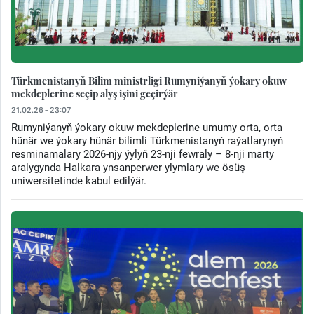
Türkmenistanyň Bilim ministrligi Rumyniýanyň ýokary okuw
mekdeplerine seçip alyş işini geçirýär
21.02.26 - 23:07
Rumyniýanyň ýokary okuw mekdeplerine umumy orta, orta
hünär we ýokary hünär bilimli Türkmenistanyň raýatlarynyň
resminamalary 2026-njy ýylyň 23-nji fewraly – 8-nji marty
aralygynda Halkara ynsanperwer ylymlary we ösüş
uniwersitetinde kabul edilýär.