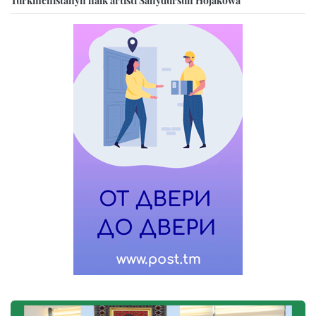
Türkmenistanyň halk artisti Sahydursun Hojakowa