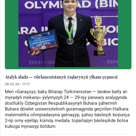
Atalyk alada — тürkmenistanyň ýaşlarynyň ylham çeşmesi
06.02.26 - 17:17
Men «Garaşsyz, baky Bitarap Türkmenistan — bedew batly at-
myradyň mekany» ýylymyzyň 24 — 29-njy ýanwary aralygynda
dostlukly Özbegistan Respublikasynyň Buhara şäheriniň
Buhara döwlet uniwersitetiniň guramagynda geçirilen Halkara
matematika olimpiadasyna gatnaşyp, şahsy bäsleşik boýunça
2-nji orny eýeläp, kümüş medala, toparlaýyn bäsleşikde bolsa
kuboga mynasyp boldum.