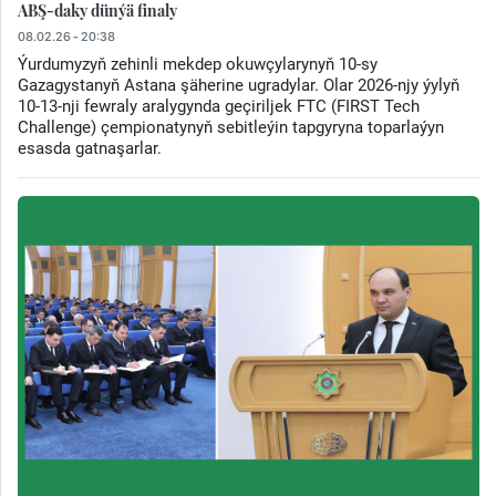
ABŞ-daky dünýä finaly
08.02.26 - 20:38
Ýurdumyzyň zehinli mekdep okuwçylarynyň 10-sy
Gazagystanyň Astana şäherine ugradylar. Olar 2026-njy ýylyň
10-13-nji fewraly aralygynda geçiriljek FTC (FIRST Tech
Challenge) çempionatynyň sebitleýin tapgyryna toparlaýyn
esasda gatnaşarlar.