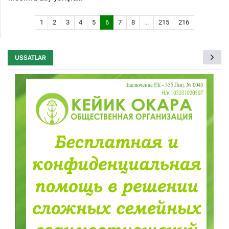
1
2
3
4
5
6
7
8
...
215
216
USSATLAR