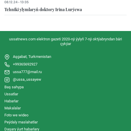
08.12.24 - 13:35
Tehniki ylymlaryň doktory Irina Lurýewa
ussatnews.com elektron gazeti 2020-nji ýylyň 7-nji oktýabryndan bäri
çykýar
Aşgabat, Turkmenistan
+99365692927
ussa777@mail.ru
@ussa_ussayew
Baş sahypa
Ussatlar
Habarlar
Makalalar
Foto we wideo
Peýdaly maslahatlar
Daşary ýurt habarlary