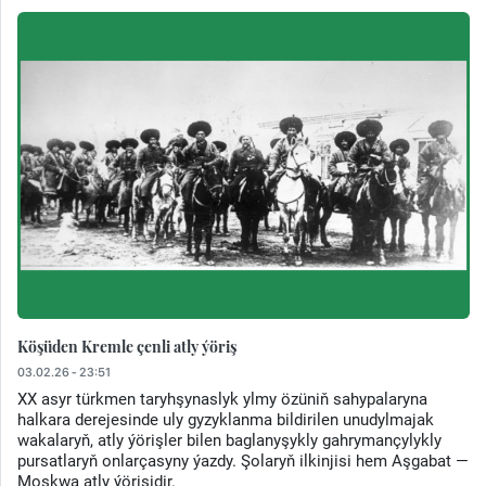
Köşüden Kremle çenli atly ýöriş
03.02.26 - 23:51
XX asyr türkmen taryhşynaslyk ylmy özüniň sahypalaryna
halkara derejesinde uly gyzyklanma bildirilen unudylmajak
wakalaryň, atly ýörişler bilen baglanyşykly gahrymançylykly
pursatlaryň onlarçasyny ýazdy. Şolaryň ilkinjisi hem Aşgabat —
Moskwa atly ýörişidir.