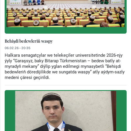
Behişdi bedewleriñ waspy
06.02.26 - 20:35
Halkara senagatçylar we telekeçiler uniwersitetinde 2026-njy
ýyly “Garaşsyz, baky Bitarap Türkmenistan – bedew batly at-
myradyň mekany” diýlip yglan edilmegi mynasybetli “Behişdi
bedewleriň döredijilikde we sungatda waspy” atly aýdym-sazly
medeni çäresi geçirildi.