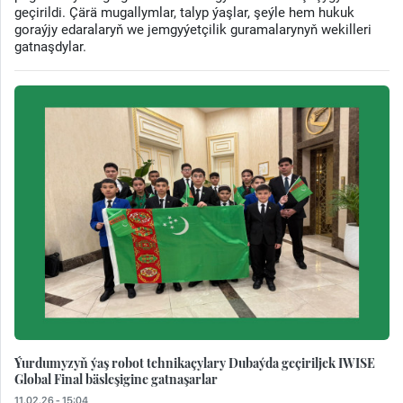
geçirildi. Çärä mugallymlar, talyp ýaşlar, şeýle hem hukuk
goraýjy edaralaryň we jemgyýetçilik guramalarynyň wekilleri
gatnaşdylar.
Ýurdumyzyň ýaş robot tehnikaçylary Dubaýda geçiriljek IWISE
Global Final bäsleşigine gatnaşarlar
11.02.26 - 15:04