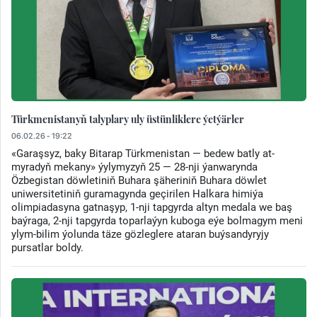
Türkmenistanyň talyplary uly üstünliklere ýetýärler
06.02.26 - 19:22
«Garaşsyz, baky Bitarap Türkmenistan — bedew batly at-
myradyň mekany» ýylymyzyň 25 — 28-nji ýanwarynda
Özbegistan döwletiniň Buhara şäheriniň Buhara döwlet
uniwersitetiniň guramagynda geçirilen Halkara himiýa
olimpiadasyna gatnaşyp, 1-nji tapgyrda altyn medala we baş
baýraga, 2-nji tapgyrda toparlaýyn kuboga eýe bolmagym meni
ylym-bilim ýolunda täze gözleglere ataran buýsandyryjy
pursatlar boldy.