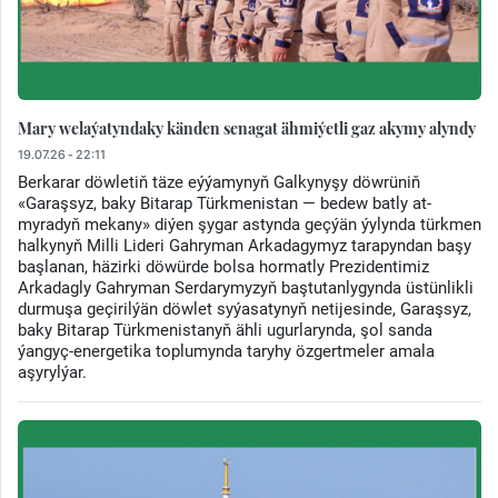
Mary welaýatyndaky känden senagat ähmiýetli gaz akymy alyndy
19.07.26 - 22:11
Berkarar döwletiň täze eýýamynyň Galkynyşy döwrüniň
«Garaşsyz, baky Bitarap Türkmenistan — bedew batly at-
myradyň mekany» diýen şygar astynda geçýän ýylynda türkmen
halkynyň Milli Lideri Gahryman Arkadagymyz tarapyndan başy
başlanan, häzirki döwürde bolsa hormatly Prezidentimiz
Arkadagly Gahryman Serdarymyzyň baştutanlygynda üstünlikli
durmuşa geçirilýän döwlet syýasatynyň netijesinde, Garaşsyz,
baky Bitarap Türkmenistanyň ähli ugurlarynda, şol sanda
ýangyç-energetika toplumynda taryhy özgertmeler amala
aşyrylýar.