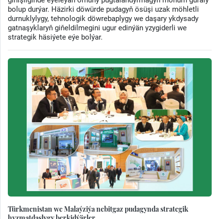
bolup durýar. Häzirki döwürde pudagyň ösüşi uzak möhletli
durnuklylygy, tehnologik döwrebaplygy we daşary ykdysady
gatnaşyklaryň giňeldilmegini ugur edinýän yzygiderli we
strategik häsiýete eýe bolýar.
Türkmenistan we Malaýziýa nebitgaz pudagynda strategik
hyzmatdaşlygy berkidýärler