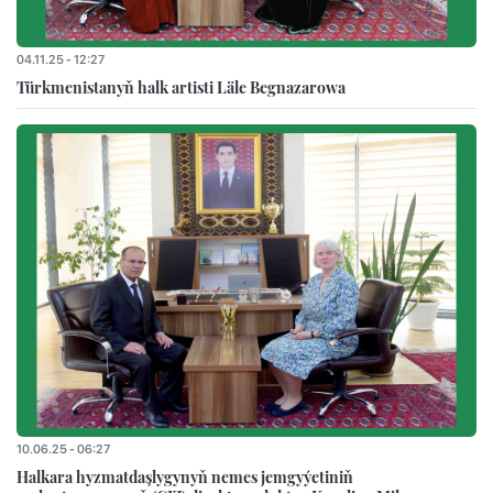
04.11.25 - 12:27
Türkmenistanyň halk artisti Läle Begnazarowa
10.06.25 - 06:27
Halkara hyzmatdaşlygynyň nemes jemgyýetiniň