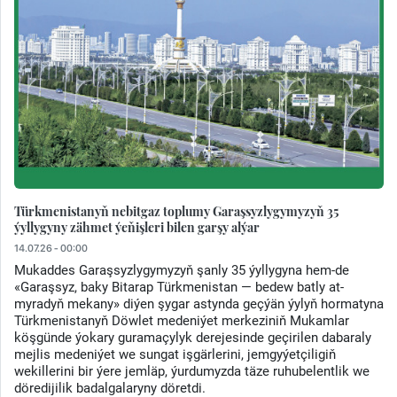
Türkmenistanyň nebitgaz toplumy Garaşsyzlygymyzyň 35
ýyllygyny zähmet ýeňişleri bilen garşy alýar
14.07.26 - 00:00
Mukaddes Garaşsyzlygymyzyň şanly 35 ýyllygyna hem-de
«Garaşsyz, baky Bitarap Türkmenistan — bedew batly at-
myradyň mekany» diýen şygar astynda geçýän ýylyň hormatyna
Türkmenistanyň Döwlet medeniýet merkeziniň Mukamlar
köşgünde ýokary guramaçylyk derejesinde geçirilen dabaraly
mejlis medeniýet we sungat işgärlerini, jemgyýetçiligiň
wekillerini bir ýere jemläp, ýurdumyzda täze ruhubelentlik we
döredijilik badalgalaryny döretdi.