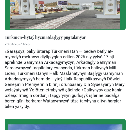
Türkmen-hytaý hyzmatdaşlygy pugtalanýar
20.04.26 - 14:28
«Garaşsyz, baky Bitarap Türkmenistan — bedew batly at-
myradyň mekany» diýlip yglan edilen 2026-njy ýylyň 17-nji
aprelinde Gahryman Arkadagymyzyň, Arkadagly Gahryman
Serdarymyzyň tagallalary esasynda, türkmen halkynyň Milli
Lideri, Türkmenistanyň Halk Maslahatynyň Başlygy Gahryman
Arkadagymyzyň hem-de Hytaý Halk Respublikasynyň Döwlet
Geňeşiniň Premýeriniň birinji orunbasary Din Sýuesýanyň Mary
welaýatynyň Ýolöten etrabynyň çäginde «Galkynyş» gaz känini
özleşdirmegiň dördünji tapgyrynyň gurluşyk işlerine badalga
beren güni berkarar Watanymyzyň täze taryhyna altyn harplar
bilen ýazyldy.