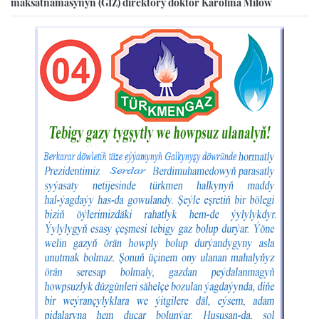
maksatnamasynyň (GIZ) direktory doktor Karolina Milow