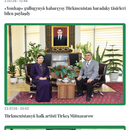
27.07.26 - 12:44
«Yonhap» gullugynyň habarçysy Türkmenistan baradaky täsirleri
bilen paýlaşdy
23.07.26 - 20:02
Türkmenistanyň halk artisti Tirkeş Mätnazarow