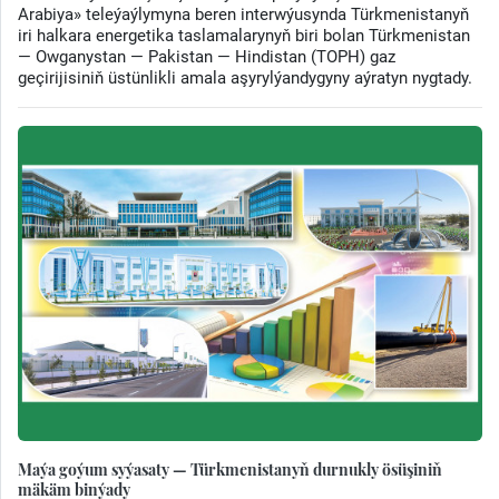
Arabiya» teleýaýlymyna beren interwýusynda Türkmenistanyň
iri halkara energetika taslamalarynyň biri bolan Türkmenistan
— Owganystan — Pakistan — Hindistan (TOPH) gaz
geçirijisiniň üstünlikli amala aşyrylýandygyny aýratyn nygtady.
Maýa goýum syýasaty — Türkmenistanyň durnukly ösüşiniň
mäkäm binýady