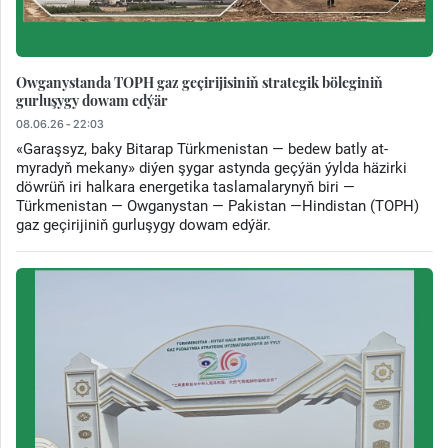
Owganystanda TOPH gaz geçirijisiniň strategik böleginiň
gurluşygy dowam edýär
08.06.26 - 22:03
«Garaşsyz, baky Bitarap Türkmenistan — bedew batly at-
myradyň mekany» diýen şygar astynda geçýän ýylda häzirki
döwrüň iri halkara energetika taslamalarynyň biri —
Türkmenistan — Owganystan — Pakistan —Hindistan (TOPH)
gaz geçirijiniň gurluşygy dowam edýär.