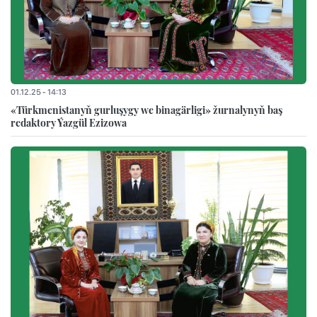
01.12.25 - 14:13
«Türkmenistanyň gurluşygy we binagärligi» žurnalynyň baş
redaktory Ýazgül Ezizowa