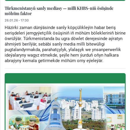
Türkmenistanyň sanly mediasy — milli KHBS-niň ösüşinde
möhüm faktor
26.01.26 - 17:30
Häzirki zaman dünýäsinde sanly köpçülikleýin habar beriş
serişdeleri jemgyýetçilik ösüşiniň iň möhüm bölekleriniň birine
öwrülýär. Türkmenistanda bu ugra döwlet derejesinde aýratyn
ähmiýeti berilýär, sebäbi sanly media milli bitewüligi
pugtalandyrmakda, parahatçylyk, ylalaşyk we ynsanperwerlik
ideýalaryny wagyz etmekde, şeýle hem ýurduň oňyn halkara
abraýyny kemala getirmekde möhüm orny eýeleýär.