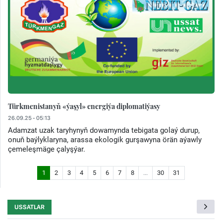
Türkmenistanyň «ýaşyl» energiýa diplomatiýasy
26.09.25 - 05:13
Adamzat uzak taryhynyň dowamynda tebigata golaý durup,
onuň baýlyklaryna, arassa ekologik gurşawyna örän aýawly
çemeleşmäge çalyşýar.
1
2
3
4
5
6
7
8
...
30
31
USSATLAR