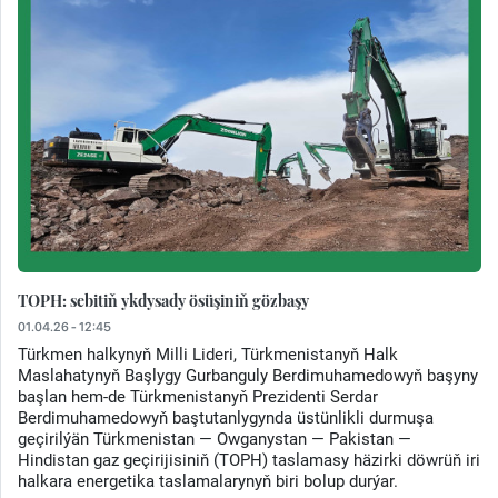
TOPH: sebitiň ykdysady ösüşiniň gözbaşy
01.04.26 - 12:45
Türkmen halkynyň Milli Lideri, Türkmenistanyň Halk
Maslahatynyň Başlygy Gurbanguly Berdimuhamedowyň başyny
başlan hem-de Türkmenistanyň Prezidenti Serdar
Berdimuhamedowyň baştutanlygynda üstünlikli durmuşa
geçirilýän Türkmenistan — Owganystan — Pakistan —
Hindistan gaz geçirijisiniň (TOPH) taslamasy häzirki döwrüň iri
halkara energetika taslamalarynyň biri bolup durýar.