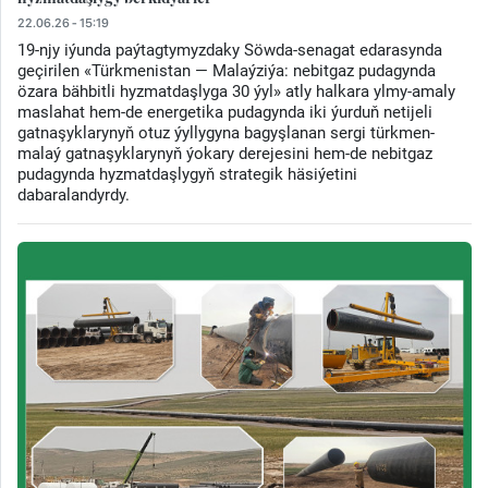
22.06.26 - 15:19
19-njy iýunda paýtagtymyzdaky Söwda-senagat edarasynda
geçirilen «Türkmenistan — Malaýziýa: nebitgaz pudagynda
özara bähbitli hyzmatdaşlyga 30 ýyl» atly halkara ylmy-amaly
maslahat hem-de energetika pudagynda iki ýurduň netijeli
gatnaşyklarynyň otuz ýyllygyna bagyşlanan sergi türkmen-
malaý gatnaşyklarynyň ýokary derejesini hem-de nebitgaz
pudagynda hyzmatdaşlygyň strategik häsiýetini
dabaralandyrdy.