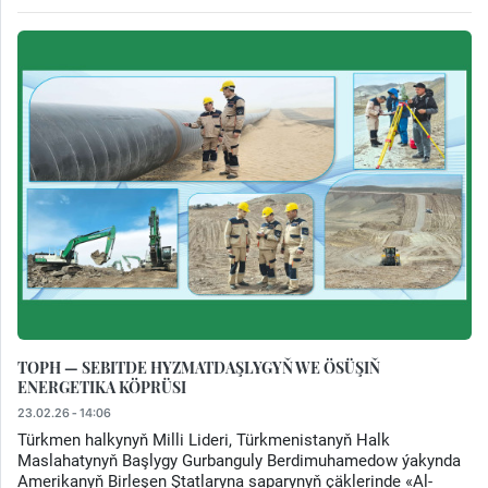
TOPH — SEBITDE HYZMATDAŞLYGYŇ WE ÖSÜŞIŇ
ENERGETIKA KÖPRÜSI
23.02.26 - 14:06
Türkmen halkynyň Milli Lideri, Türkmenistanyň Halk
Maslahatynyň Başlygy Gurbanguly Berdimuhamedow ýakynda
Amerikanyň Birleşen Ştatlaryna saparynyň çäklerinde «Al-