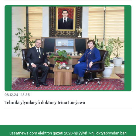
08.12.24 - 13:35
Tehniki ylymlaryň doktory Irina Lurýewa
ussatnews.com elektron gazeti 2020-nji ýylyň 7-nji oktýabryndan bäri