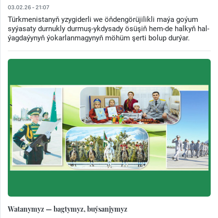
03.02.26 - 21:07
Türkmenistanyň yzygiderli we öňdengörüjilikli maýa goýum
syýasaty durnukly durmuş-ykdysady ösüşiň hem-de halkyň hal-
ýagdaýynyň ýokarlanmagynyň möhüm şerti bolup durýar.
Watanymyz — bagtymyz, buýsanjymyz