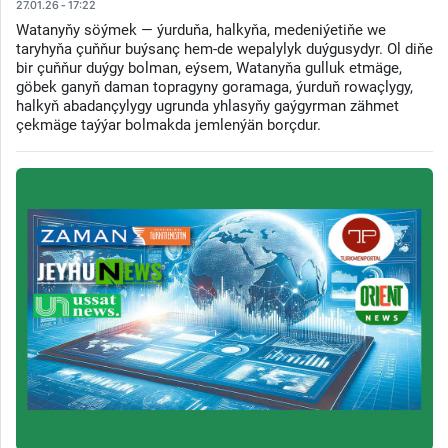
27.01.26 - 17:22
Watanyňy söýmek — ýurduňa, halkyňa, medeniýetiňe we
taryhyňa çuňňur buýsanç hem-de wepalylyk duýgusydyr. Ol diňe
bir çuňňur duýgy bolman, eýsem, Watanyňa gulluk etmäge,
göbek ganyň daman topragyny goramaga, ýurduň rowaçlygy,
halkyň abadançylygy ugrunda yhlasyňy gaýgyrman zähmet
çekmäge taýýar bolmakda jemlenýän borçdur.