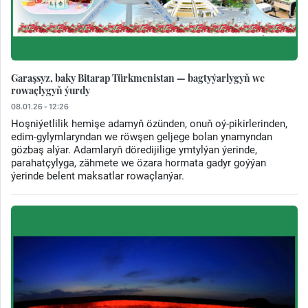
Garaşsyz, baky Bitarap Türkmenistan — bagtyýarlygyň we
rowaçlygyň ýurdy
08.01.26 - 12:26
Hoşniýetlilik hemişe adamyň özünden, onuň oý-pikirlerinden,
edim-gylymlaryndan we röwşen geljege bolan ynamyndan
gözbaş alýar. Adamlaryň döredijilige ymtylýan ýerinde,
parahatçylyga, zähmete we özara hormata gadyr goýýan
ýerinde belent maksatlar rowaçlanýar.