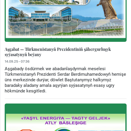
Aşgabat — Türkmenistanyň Prezidentiniň şähergurluşyk
syýasatynyň beýany
14.09.25 - 07:36
Aşgabady ösdürmek we abadanlaşdyrmak meselesi
Türkmenistanyň Prezidenti Serdar Berdimuhamedowyň hemişe
üns merkezinde durýar, döwlet Baştutanymyz halkymyz
baradaky aladany amala aşyrýan syýasatynyň esasy ugry
hökmünde kesgitledi.