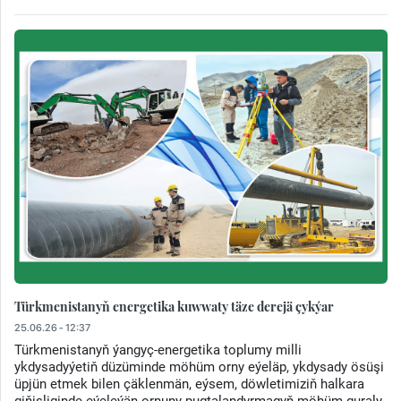
Türkmenistanyň energetika kuwwaty täze derejä çykýar
25.06.26 - 12:37
Türkmenistanyň ýangyç-energetika toplumy milli
ykdysadyýetiň düzüminde möhüm orny eýeläp, ykdysady ösüşi
üpjün etmek bilen çäklenmän, eýsem, döwletimiziň halkara
giňişliginde eýeleýän ornuny pugtalandyrmagyň möhüm guraly