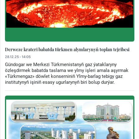
Derweze krateri babatda türkmen alymlarynyň toplan tejribesi
28.12.25 - 14:05
Gündogar we Merkezi Türkmenistanyň gaz ýataklaryny
özleşdirmek babatda taslama we ylmy işleri amala aşyrmak
«Türkmengaz» döwlet konserniniň Ylmy-barlag tebigy gaz
institutynyň işiniň esasy ugurlarynyň biri bolup durýar.