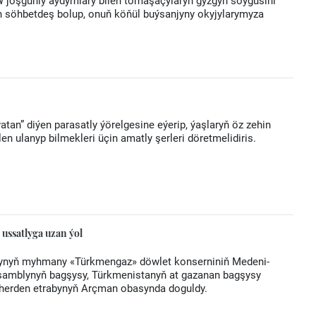
oşgunly aýdymlary bilen tomaşaçylaryň gyzgyn söýgüsini
n söhbetdeş bolup, onuň köňül buýsanjyny okyjylarymyza
atan” diýen parasatly ýörelgesine eýerip, ýaşlaryň öz zehin
en ulanyp bilmekleri üçin amatly şerleri döretmelidiris.
ussatlyga uzan ýol
ynyň myhmany «Türkmengaz» döwlet konserniniň Medeni-
ansamblynyň bagşysy, Türkmenistanyň at gazanan bagşysy
herden etrabynyň Arçman obasynda doguldy.