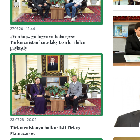
27.07.26 - 12:44
«Yonhap» gullugynyň habarçysy
Türkmenistan baradaky täsirleri bilen
paýlaşdy
23.07.26 - 20:02
Türkmenistanyň halk artisti Tirkeş
Mätnazarow