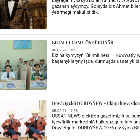
baýraga mynasyp bolan Ahmet ATAJANOW j
gazanan aýdymçy. Golaýda biz Ahmet bile
ýetirmegi makul bildik.
BILIM ULGAMY ÖSDÜRILÝÄR
06.02.21 - 11:23
Biz halkymyzyň “Bilimli nesil – kuwwatly w
başarnyklaryny işde, durmuşda ussatlyk bil
Döwletgeldi DURDYÝEW - Ilkinji höwesden 
05.02.21 - 17:56
USSAT NEWS elektron gazetimiziň bu san
işewürlik merkeziniň halk saz gurallary 
Döwletgeldi DURDYÝEW 1976-njy ýylda Bä