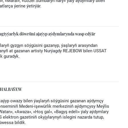
ň», «Maral», «Gözel Sumbaryň nary» ýaly aýdymlary bilen
larça ýerine ýetirýär.
agtyýarlyk döwrüni ajaýyp aýdymlarynda wasp edýär
laryň gyzgyn söýgüsini gazanyp, ýaşlaryň arasyndan
anyñ at gazanan artisty Nurýagdy REJEBOW bilen USSAT
ik guradyk.
is HALBAÝEW
jaýyp owazy bilen ýaşlaryň söýgüsini gazanan aýdymçy
konserniniň Medeni-işewürlik merkeziniň aýdymçysy Meýlis
atan», «Awaza», «Hoş gal», «Bagyş edeli» ýaly aýdymlary
 elektron gazetiniň okyjylarynyň islegini nazarda tutup,
wessa bildik.