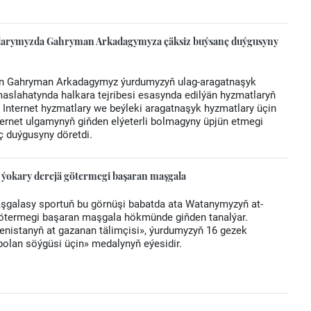
ýatlarymyzda Gahryman Arkadagymyza çäksiz buýsanç duýgusyny
ýan Gahryman Arkadagymyz ýurdumyzyň ulag-aragatnaşyk
slahatynda halkara tejribesi esasynda edilýän hyzmatlaryň
än Internet hyzmatlary we beýleki aragatnaşyk hyzmatlary üçin
ternet ulgamynyň giňden elýeterli bolmagyny üpjün etmegi
 duýgusyny döretdi.
ýokary derejä götermegi başaran maşgala
şgalasy sportuň bu görnüşi babatda ata Watanymyzyň at-
götermegi başaran maşgala hökmünde giňden tanalýar.
istanyň at gazanan tälimçisi», ýurdumyzyň 16 gezek
bolan söýgüsi üçin» medalynyň eýesidir.