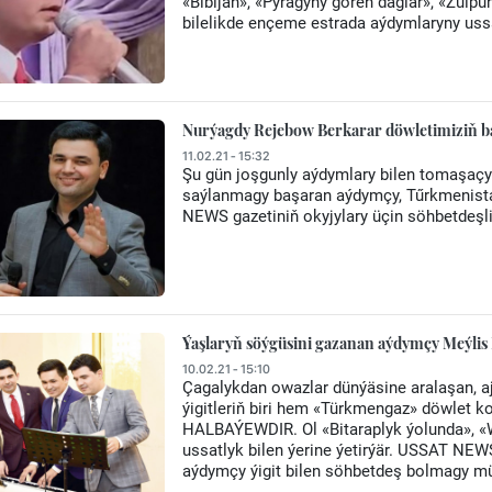
«Bibijan», «Pyragyny gören daglar», «Zülpü
bilelikde ençeme estrada aýdymlaryny ussat
Nurýagdy Rejebow Berkarar döwletimiziň b
11.02.21 - 15:32
Şu gün joşgunly aýdymlary bilen tomaşaçy
saýlanmagy başaran aýdymçy, Tűrkmenist
NEWS gazetiniň okyjylary üçin söhbetdeşl
Ýaşlaryň söýgüsini gazanan aýdymçy Meýl
10.02.21 - 15:10
Çagalykdan owazlar dünýäsine aralaşan, a
ýigitleriň biri hem «Türkmengaz» döwlet 
HALBAÝEWDIR. Ol «Bitaraplyk ýolunda», «W
ussatlyk bilen ýerine ýetirýär. USSAT NEWS
aýdymçy ýigit bilen söhbetdeş bolmagy mü