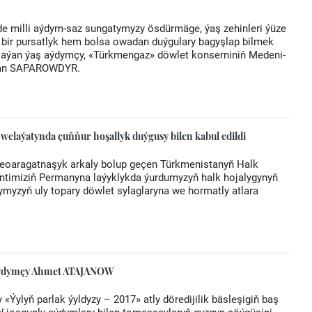
de milli aýdym-saz sungatymyzy ösdürmäge, ýaş zehinleri ýüze
a bir pursatlyk hem bolsa owadan duýgulary bagyşlap bilmek
ýlaýan ýaş aýdymçy, «Türkmengaz» döwlet konserniniň Medeni-
mhan SAPAROWDYR.
elaýatynda çuňňur hoşallyk duýgusy bilen kabul edildi
wideoaragatnaşyk arkaly bolup geçen Türkmenistanyň Halk
ntimiziň Permanyna laýyklykda ýurdumyzyň halk hojalygynyň
ymyzyň uly topary döwlet sylaglaryna we hormatly atlara
 aýdymçy Ahmet ATAJANOW
Ýylyň parlak ýyldyzy – 2017» atly döredijilik bäsleşigiň baş