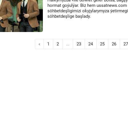
Halkymyzda «Ile döwlet geler bolsa, bagşy 
hormat goýulýar. Biz hem ussatnews.com
söhbetdeşligimizi okyjylarymyza ýetirmegi 
söhbetdeşlige başlady.
‹
1
2
...
23
24
25
26
27