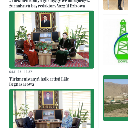
«Türkmenistanyň gurluşygy we binagärligi»
žurnalynyň baş redaktory Ýazgül Ezizowa
04.11.25 - 12:27
Türkmenistanyň halk artisti Läle
Begnazarowa