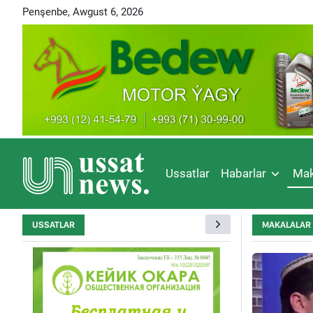
Penşenbe, Awgust 6, 2026
Ussatlar
Habarlar
Mak
USSATLAR
MAKALALAR