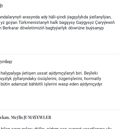
jy
dalarynyň arasynda ady häli-şindi ýagşylykda ýatlanylýan,
 yz goýan Türkmenistanyň halk bagşysy Gaýgysyz Çaryýewiň
m Berkarar döwletimiziň bagtyýarlyk döwrüne buýsanyp
yrdaşy
lypalyga ýetişen ussat aýdymçylaryň biri. Beýleki
zlyk ýyllaryndaky ösüşlerini, özgerişlerini, hormatly
, bütin adamzat bähbitli işlerini wasp eden aýdymçydyr.
 Mekan, Meýlis JUMAÝEWLER