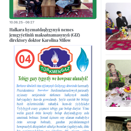
10.06.25 - 06:27
Halkara hyzmatdaşlygynyň nemes
jemgyýetiniň maksatnamasynyň (GIZ)
direktory doktor Karolina Milow