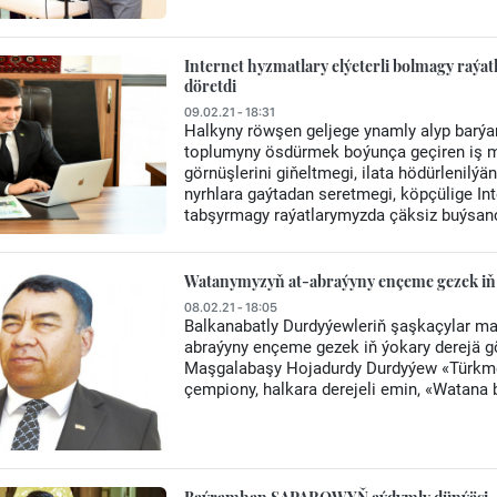
Internet hyzmatlary elýeterli bolmagy ra
döretdi
09.02.21 - 18:31
Halkyny röwşen geljege ynamly alyp bar
toplumyny ösdürmek boýunça geçiren iş ma
görnüşlerini giňeltmegi, ilata hödürlenilý
nyrhlara gaýtadan seretmegi, köpçülige In
tabşyrmagy raýatlarymyzda çäksiz buýsanç
Watanymyzyň at-abraýyny ençeme gezek iň 
08.02.21 - 18:05
Balkanabatly Durdyýewleriň şaşkaçylar ma
abraýyny ençeme gezek iň ýokary derejä 
Maşgalabaşy Hojadurdy Durdyýew «Türkmen
çempiony, halkara derejeli emin, «Watana 