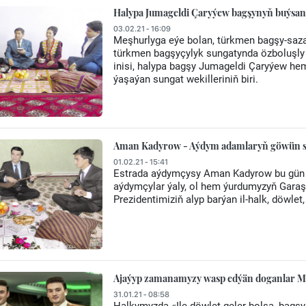
Halypa Jumageldi Çaryýew bagşynyň buýsan
03.02.21 - 16:09
Meşhurlyga eýe bolan, türkmen bagşy-sazan
türkmen bagşyçylyk sungatynda özboluşly
inisi, halypa bagşy Jumageldi Çaryýew he
ýaşaýan sungat wekilleriniň biri.
Aman Kadyrow - Aýdym adamlaryň göwün s
01.02.21 - 15:41
Estrada aýdymçysy Aman Kadyrow bu gün ha
aýdymçylar ýaly, ol hem ýurdumyzyň Garaşsy
Prezidentimiziň alyp barýan il-halk, döwlet
Ajaýyp zamanamyzy wasp edýän doganlar
31.01.21 - 08:58