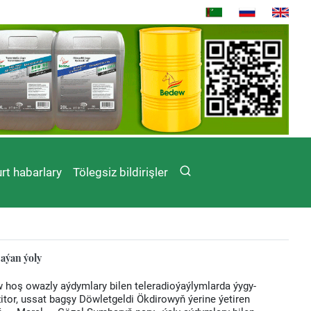
rt habarlary
Tölegsiz bildirişler
ýan ýoly
 hoş owazly aýdymlary bilen teleradioýaýlymlarda ýygy-
or, ussat bagşy Döwletgeldi Ökdirowyň ýerine ýetiren