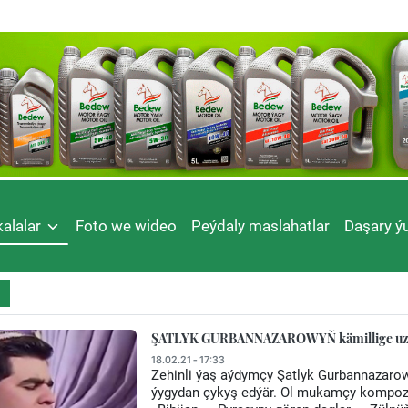
alalar
Foto we wideo
Peýdaly maslahatlar
Daşary ýu
ŞATLYK GURBANNAZAROWYŇ kämillige uza
18.02.21 - 17:33
Zehinli ýaş aýdymçy Şatlyk Gurbannazarow
ýygydan çykyş edýär. Ol mukamçy kompozit