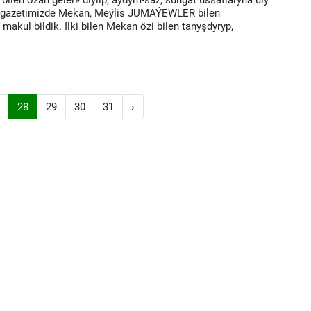
bilen ozan geler» diýlip, aýdym-saz, sungat ussatlaryna uly
 gazetimizde Mekan, Meýlis JUMAÝEWLER bilen
makul bildik. Ilki bilen Mekan özi bilen tanyşdyryp,
28
29
30
31
›