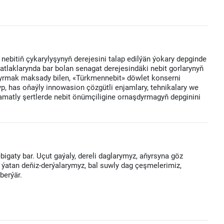
ebitiň çykarylyşynyň derejesini talap edilýän ýokary depginde
atlaklarynda bar bolan senagat derejesindäki nebit gorlarynyň
andyrmak maksady bilen, «Türkmennebit» döwlet konserni
p, has oňaýly innowasion çözgütli enjamlary, tehnikalary we
s amatly şertlerde nebit önümçiligine ornaşdyrmagyň depginini
igaty bar. Uçut gaýaly, dereli daglarymyz, aňyrsyna göz
 ýatan deňiz-derýalarymyz, bal suwly dag çeşmelerimiz,
berýär.