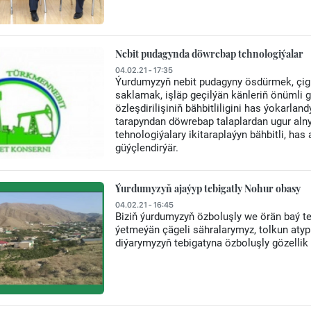
Nebit pudagynda döwrebap tehnologiýalar
04.02.21 - 17:35
Ýurdumyzyň nebit pudagyny ösdürmek, çig n
saklamak, işläp geçilýän känleriň önümli g
özleşdirilişiniň bähbitliligini has ýokarl
tarapyndan döwrebap talaplardan ugur alny
tehnologiýalary ikitaraplaýyn bähbitli, ha
güýçlendirýär.
Ýurdumyzyň ajaýyp tebigatly Nohur obasy
04.02.21 - 16:45
Biziň ýurdumyzyň özboluşly we örän baý teb
ýetmeýän çägeli sähralarymyz, tolkun atyp
diýarymyzyň tebigatyna özboluşly gözellik 