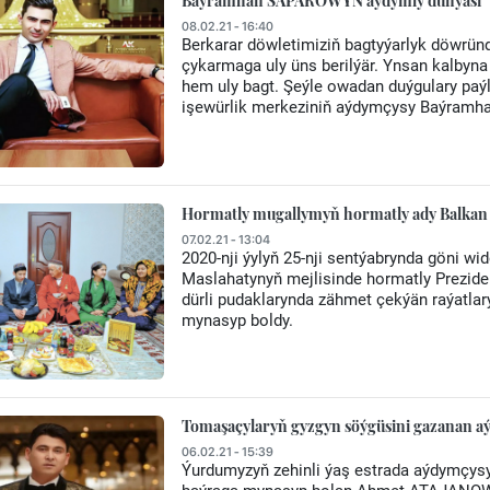
Baýramhan SAPAROWYŇ aýdymly dünýäsi
08.02.21 - 16:40
Berkarar döwletimiziň bagtyýarlyk döwrün
çykarmaga uly üns berilýär. Ynsan kalbyn
hem uly bagt. Şeýle owadan duýgulary pa
işewürlik merkeziniň aýdymçysy Baýra
Hormatly mugallymyň hormatly ady Balkan w
07.02.21 - 13:04
2020-nji ýylyň 25-nji sentýabrynda göni 
Maslahatynyň mejlisinde hormatly Prezide
dürli pudaklarynda zähmet çekýän raýatlar
mynasyp boldy.
Tomaşaçylaryň gyzgyn söýgüsini gazanan
06.02.21 - 15:39
Ýurdumyzyň zehinli ýaş estrada aýdymçysy «